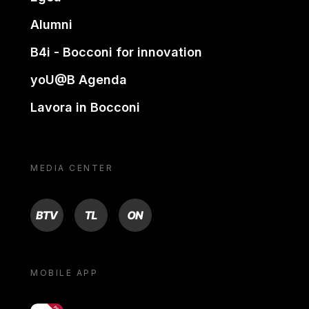
Alumni
B4i - Bocconi for innovation
yoU@B Agenda
Lavora in Bocconi
MEDIA CENTER
BTV
TL
ON
MOBILE APP