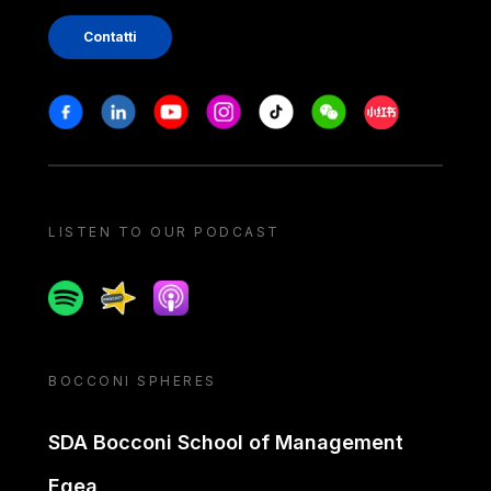
Contatti
Stay in touch
Facebook
Linkedin
Youtube
Instagram
Tiktok
Weechat
Xiaohongshu/
LISTEN TO OUR PODCAST
Spotify
Spreaker
Apple podcast
BOCCONI SPHERES
SDA Bocconi School of Management
Egea