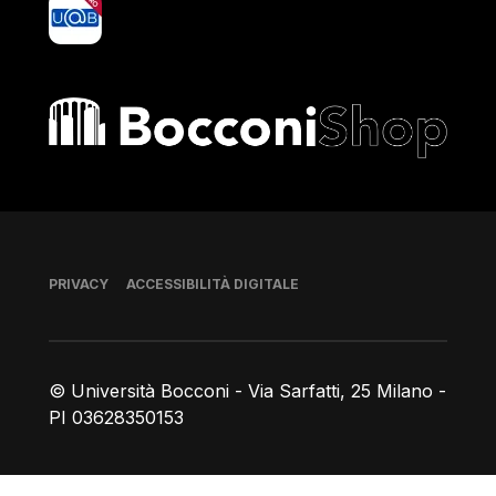
yoU@B
Bocconi shop
Piè di pagina
PRIVACY
ACCESSIBILITÀ DIGITALE
© Università Bocconi - Via Sarfatti, 25 Milano -
PI 03628350153