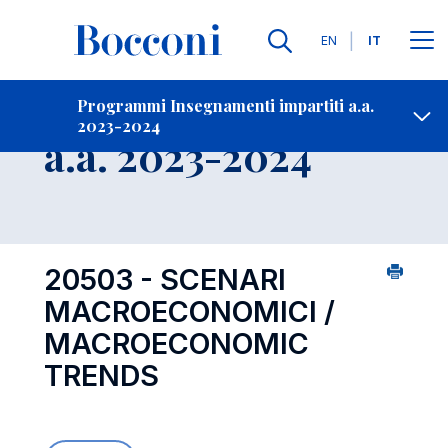
Lingue
EN
IT
Contatti
-
Insegnamento
Programmi Insegnamenti impartiti a.a.
2023-2024
Open s
a.a. 2023-2024
20503 - SCENARI
MACROECONOMICI /
MACROECONOMIC
TRENDS