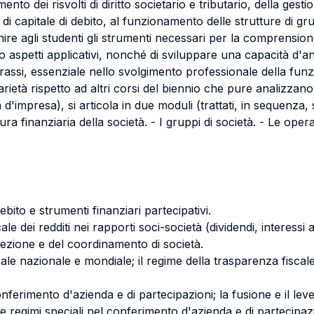
ento dei risvolti di diritto societario e tributario, della ges
o e di capitale di debito, al funzionamento delle strutture di 
nire agli studenti gli strumenti necessari per la comprensione 
loro aspetti applicativi, nonché di sviluppare una capacità d'ana
 prassi, essenziale nello svolgimento professionale della funz
tà rispetto ad altri corsi del biennio che pure analizzano i t
impresa), si articola in due moduli (trattati, in sequenza, sot
ttura finanziaria della società. - I gruppi di società. - Le oper
ebito e strumenti finanziari partecipativi.
scale dei redditi nei rapporti soci-società (dividendi, interessi a
irezione e del coordinamento di società.
iscale nazionale e mondiale; il regime della trasparenza fiscale d
onferimento d'azienda e di partecipazioni; la fusione e il lev
io e regimi speciali nel conferimento d'azienda e di partecipaz