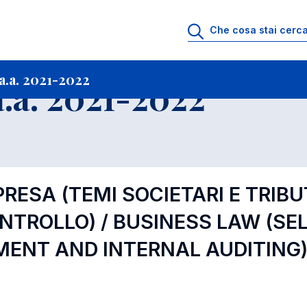
i
Archivio Insegnamenti
Programmi Insegnamenti impartiti a.a. 2021-202
.a. 2021-2022
.a. 2021-2022
PRESA (TEMI SOCIETARI E TRIBU
NTROLLO) / BUSINESS LAW (S
MENT AND INTERNAL AUDITING