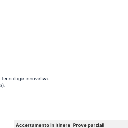
o tecnologia innovativa.
a).
Accertamento in itinere
Prove parziali