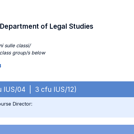
/ Department of Legal Studies
i sulle classi/
 class group/s below
3
fu IUS/04 | 3 cfu IUS/12)
urse Director: