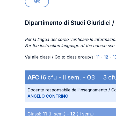
AFC
Dipartimento di Studi Giuridici 
Per la lingua del corso verificare le informazion
For the instruction language of the course see
Vai alle classi / Go to class group/s:
11
-
12
-
1
AFC
(6 cfu - II sem. - OB | 3 c
Docente responsabile dell'insegnamento / Co
ANGELO CONTRINO
Classi:
11
(II sem.) -
12
(II sem.)