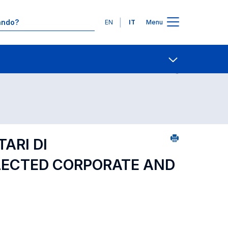
Lingue
EN
IT
Menu
2
Contatti
Open share
TARI DI
ELECTED CORPORATE AND
)