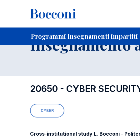
-
Home
Per studenti iscritti
Programmi degli insegnament
Programmi Insegnamenti impartiti a
Insegnamento a
20650 - CYBER SECURIT
CYBER
Cross-institutional study L. Bocconi - Polit