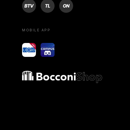
BTV
TL
ON
MOBILE APP
yoU@B
Campus VR
Bocconi shop