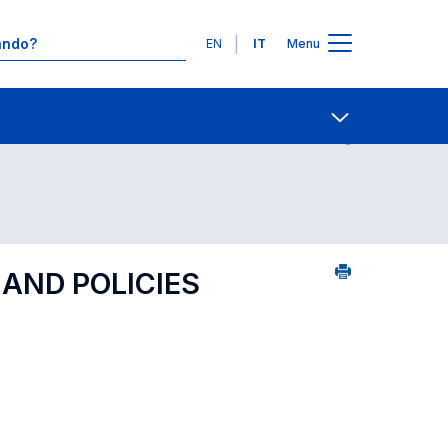
Lingue
EN
IT
Menu
24
Contatti
Open share
AND POLICIES