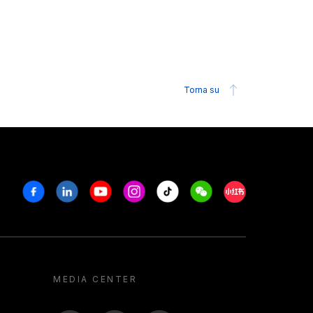
Torna su
Facebook
Linkedin
Youtube
Instagram
Tiktok
Weechat
Xiaohongshu/R
MEDIA CENTER