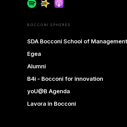
Spotify
Spreaker
Apple podcast
BOCCONI SPHERES
SDA Bocconi School of Managemen
Egea
Alumni
B4i - Bocconi for innovation
yoU@B Agenda
Lavora in Bocconi