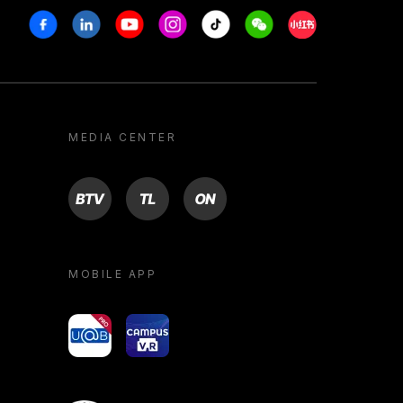
Facebook
Linkedin
Youtube
Instagram
Tiktok
Weechat
Xiaohongshu/R
MEDIA CENTER
BTV
TL
ON
MOBILE APP
yoU@B
Campus VR