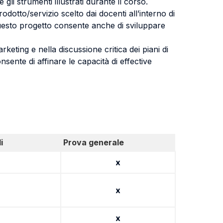
gli strumenti illustrati durante il corso.
dotto/servizio scelto dai docenti all’interno di
. Questo progetto consente anche di sviluppare
eting e nella discussione critica dei piani di
onsente di affinare le capacità di effective
i
Prova generale
x
x
x