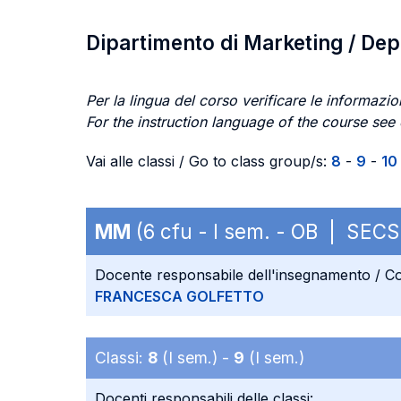
Dipartimento di Marketing / De
Per la lingua del corso verificare le informazion
For the instruction language of the course see
Vai alle classi / Go to class group/s:
8
-
9
-
10
MM
(6 cfu - I sem. - OB | SECS
Docente responsabile dell'insegnamento / Co
FRANCESCA GOLFETTO
Classi:
8
(I sem.) -
9
(I sem.)
Docenti responsabili delle classi: