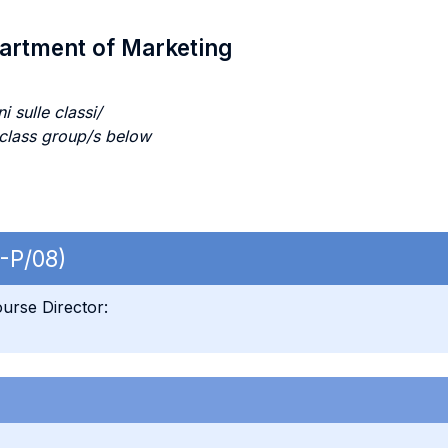
partment of Marketing
i sulle classi/
 class group/s below
-P/08)
urse Director: