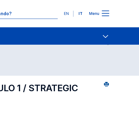
Lingue
EN
IT
Menu
1
Contatti
Open share
LO 1 / STRATEGIC