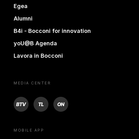
Egea
Alumni
B4i - Bocconi for innovation
yoU@B Agenda
Lavora in Bocconi
MEDIA CENTER
BTV
TL
ON
MOBILE APP