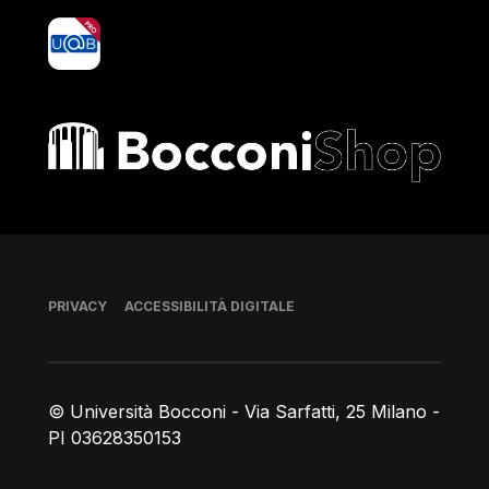
yoU@B
Bocconi shop
Piè di pagina
PRIVACY
ACCESSIBILITÀ DIGITALE
© Università Bocconi - Via Sarfatti, 25 Milano -
PI 03628350153