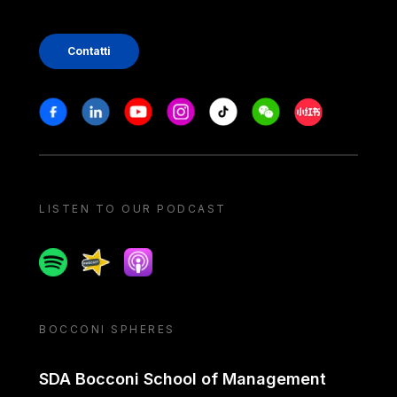
Contatti
Stay in touch
Facebook
Linkedin
Youtube
Instagram
Tiktok
Weechat
Xiaohongshu/
LISTEN TO OUR PODCAST
Spotify
Spreaker
Apple podcast
BOCCONI SPHERES
SDA Bocconi School of Management