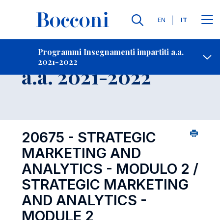
Lingue
EN
IT
Contatti
-
Insegnamento
Programmi Insegnamenti impartiti a.a.
2021-2022
Open s
a.a. 2021-2022
20675 - STRATEGIC
MARKETING AND
ANALYTICS - MODULO 2 /
STRATEGIC MARKETING
AND ANALYTICS -
MODULE 2