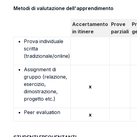
Metodi di valutazione dell'apprendimento
Accertamento
Prove
P
in itinere
parziali
g
Prova individuale
scritta
(tradizionale/online)
Assignment di
gruppo (relazione,
esercizio,
x
dimostrazione,
progetto etc.)
Peer evaluation
x