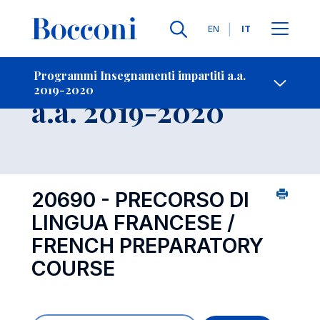
Lingue
EN
IT
Contatti
-
Insegnamento
Programmi Insegnamenti impartiti a.a.
2019-2020
Open s
a.a. 2019-2020
20690 - PRECORSO DI
LINGUA FRANCESE /
FRENCH PREPARATORY
COURSE