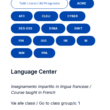
Tutti i corsi / All Programs
ACME
AFC
CLELI
CYBER
DES-ESS
DSBA
EMIT
FIN
GIO
IM
M
MM
PPA
Language Center
Insegnamento impartito in lingua francese /
Course taught in French
Vai alle classi / Go to class group/s:
1