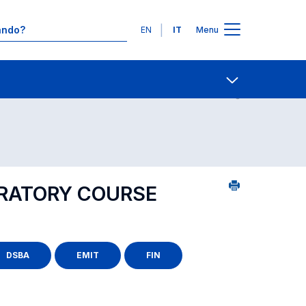
Lingue
EN
IT
Menu
23
Contatti
Open share
PARATORY COURSE
DSBA
EMIT
FIN