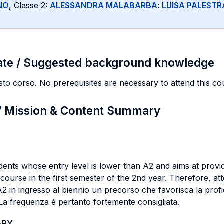
NO
, Classe 2:
ALESSANDRA MALABARBA
:
LUISA PALESTR
ate / Suggested background knowledge
esto corso. No prerequisites are necessary to attend this co
 / Mission & Content Summary
ents whose entry level is lower than A2 and aims at provi
ar course in the first semester of the 2nd year. Therefore, 
A2 in ingresso al biennio un precorso che favorisca la profi
 La frequenza è pertanto fortemente consigliata.
ARY