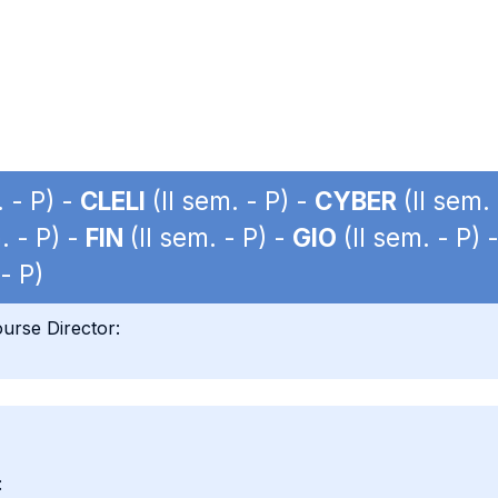
. - P) -
CLELI
(II sem. - P) -
CYBER
(II sem.
. - P) -
FIN
(II sem. - P) -
GIO
(II sem. - P) 
- P)
urse Director:
: