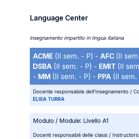
Language Center
Insegnamento impartito in lingua italiana
ACME
(II sem. - P) -
AFC
(II sem
DSBA
(II sem. - P) -
EMIT
(II sem
-
MM
(II sem. - P) -
PPA
(II sem. 
Docente responsabile dell'insegnamento / Co
ELISA TURRA
Modulo / Module:
Livello A1
Docenti responsabili delle classi / Instructors