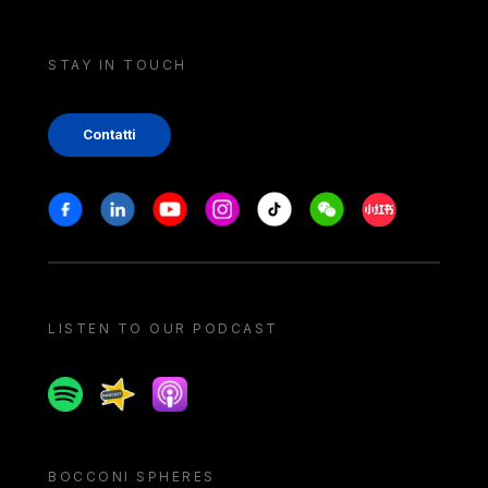
STAY IN TOUCH
Contatti
Stay in touch
Facebook
Linkedin
Youtube
Instagram
Tiktok
Weechat
Xiaohongshu/
LISTEN TO OUR PODCAST
Spotify
Spreaker
Apple podcast
BOCCONI SPHERES