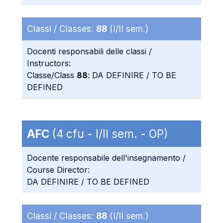
Classi / Classes:
88
(I/II sem.)
Docenti responsabili delle classi /
Instructors:
Classe/Class
88
: DA DEFINIRE / TO BE
DEFINED
AFC
(4 cfu - I/II sem. - OP)
Docente responsabile dell'insegnamento /
Course Director:
DA DEFINIRE / TO BE DEFINED
Classi / Classes:
88
(I/II sem.)