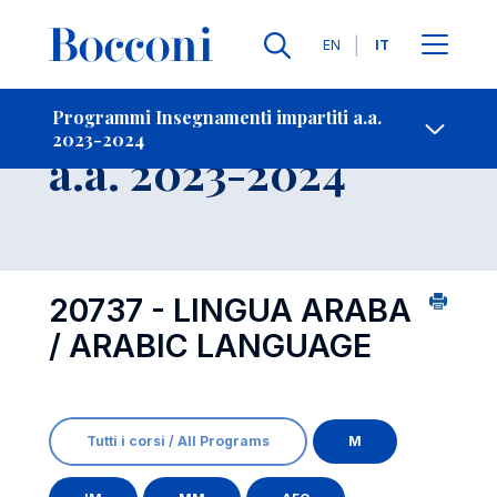
Lingue
EN
IT
Contatti
-
Insegnamento
Programmi Insegnamenti impartiti a.a.
2023-2024
Open s
a.a. 2023-2024
20737 - LINGUA ARABA
/ ARABIC LANGUAGE
Tutti i corsi / All Programs
M