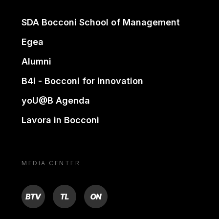
SDA Bocconi School of Management
Egea
Alumni
B4i - Bocconi for innovation
yoU@B Agenda
Lavora in Bocconi
MEDIA CENTER
BTV
TL
ON