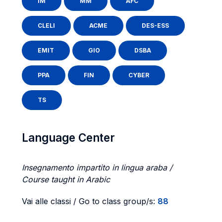
IM
MM
AFC
CLELI
ACME
DES-ESS
EMIT
GIO
DSBA
PPA
FIN
CYBER
TS
Language Center
Insegnamento impartito in lingua araba /
Course taught in Arabic
Vai alle classi / Go to class group/s:
88