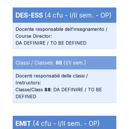
DES-ESS
(4 cfu - I/II sem. - OP)
Docente responsabile dell'insegnamento /
Course Director:
DA DEFINIRE / TO BE DEFINED
Classi / Classes:
88
(I/II sem.)
Docenti responsabili delle classi /
Instructors:
Classe/Class
88
: DA DEFINIRE / TO BE
DEFINED
EMIT
(4 cfu - I/II sem. - OP)