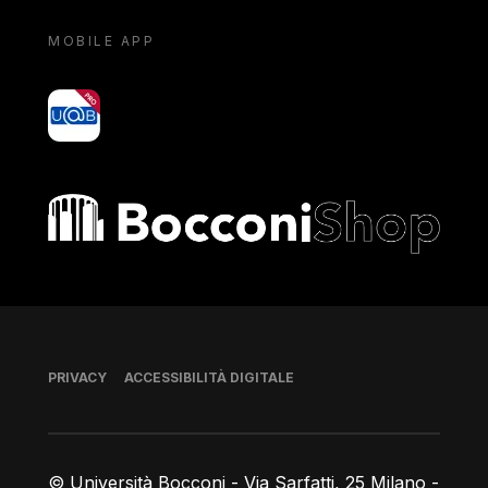
MOBILE APP
yoU@B
Bocconi shop
Piè di pagina
PRIVACY
ACCESSIBILITÀ DIGITALE
© Università Bocconi - Via Sarfatti, 25 Milano -