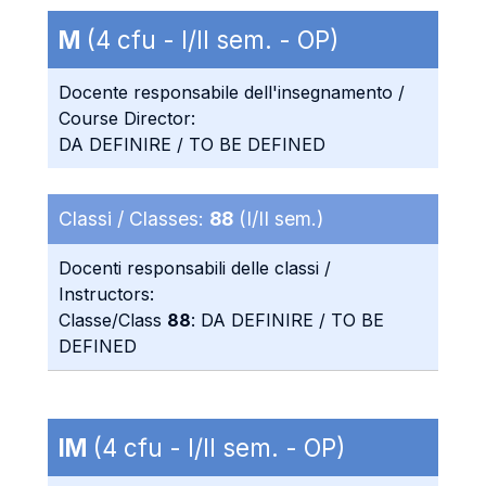
M
(4 cfu - I/II sem. - OP)
Docente responsabile dell'insegnamento /
Course Director:
DA DEFINIRE / TO BE DEFINED
Classi / Classes:
88
(I/II sem.)
Docenti responsabili delle classi /
Instructors:
Classe/Class
88
: DA DEFINIRE / TO BE
DEFINED
IM
(4 cfu - I/II sem. - OP)