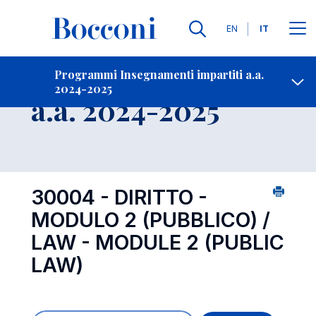
Lingue
EN
IT
Contatti
-
Insegnamento
Programmi Insegnamenti impartiti a.a.
2024-2025
Open s
a.a. 2024-2025
30004 - DIRITTO -
MODULO 2 (PUBBLICO) /
LAW - MODULE 2 (PUBLIC
LAW)