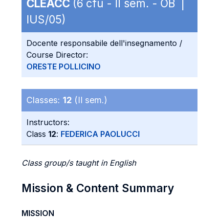
CLEACC
(6 cfu - II sem. - OB |
IUS/05)
Docente responsabile dell'insegnamento /
Course Director:
ORESTE POLLICINO
Classes:
12
(II sem.)
Instructors:
Class
12
:
FEDERICA PAOLUCCI
Class group/s taught in English
Mission & Content Summary
MISSION