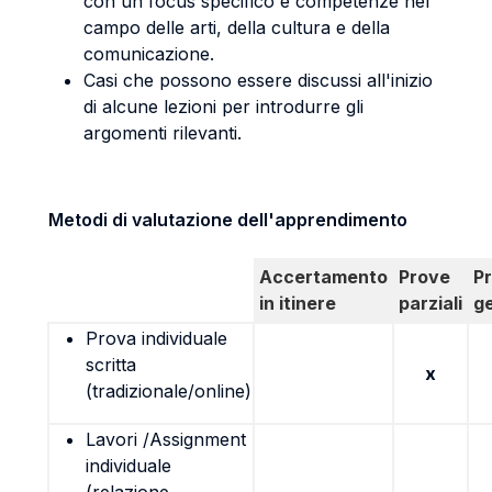
con un focus specifico e competenze nel
campo delle arti, della cultura e della
comunicazione.
Casi che possono essere discussi all'inizio
di alcune lezioni per introdurre gli
argomenti rilevanti.
Metodi di valutazione dell'apprendimento
Accertamento
Prove
P
in itinere
parziali
g
Prova individuale
scritta
x
(tradizionale/online)
Lavori /Assignment
individuale