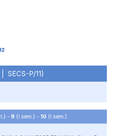
32
 | SECS-P/11)
m.) -
9
(I sem.) -
10
(I sem.)