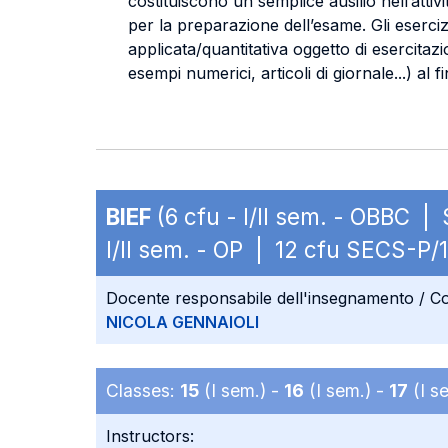
costituiscono un semplice ausilio nell’atti
per la preparazione dell’esame. Gli eserciz
applicata/quantitativa oggetto di esercitaz
esempi numerici, articoli di giornale...) al f
BIEF
(6 cfu - I/II sem. - OBBC |
I/II sem. - OP | 12 cfu SECS-P/1
Docente responsabile dell'insegnamento / Co
NICOLA GENNAIOLI
Classes:
15
(I sem.) -
16
(I sem.) -
17
(I s
Instructors: