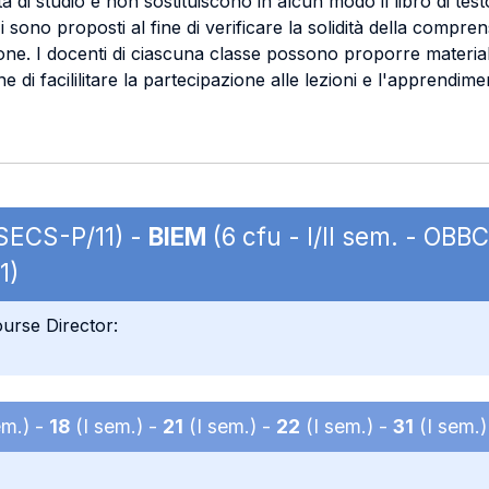
vità di studio e non sostituiscono in alcun modo il libro di t
i sono proposti al fine di verificare la solidità della compre
ione. I docenti di ciascuna classe possono proporre materiali
ine di facililitare la partecipazione alle lezioni e l'apprendim
 SECS-P/11) -
BIEM
(6 cfu - I/II sem. - OB
1)
urse Director:
em.) -
18
(I sem.) -
21
(I sem.) -
22
(I sem.) -
31
(I sem.)