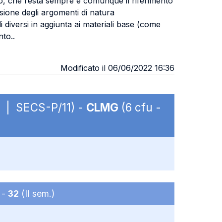
esto, che resta sempre e comunque il riferimento
nsione degli argomenti di natura
 diversi in aggiunta ai materiali base (come
ento..
Modificato il 06/06/2022 16:36
BC | SECS-P/11) -
CLMG
(6 cfu -
 -
32
(II sem.)