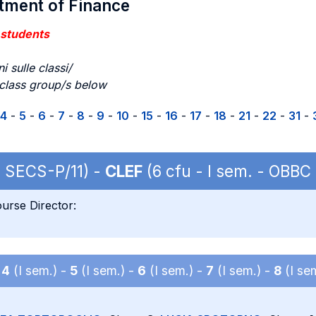
rtment of Finance
 students
i sulle classi/
 class group/s below
4
-
5
-
6
-
7
-
8
-
9
-
10
-
15
-
16
-
17
-
18
-
21
-
22
-
31
-
| SECS-P/11) -
CLEF
(6 cfu - I sem. - OBBC
urse Director:
-
4
(I sem.) -
5
(I sem.) -
6
(I sem.) -
7
(I sem.) -
8
(I se