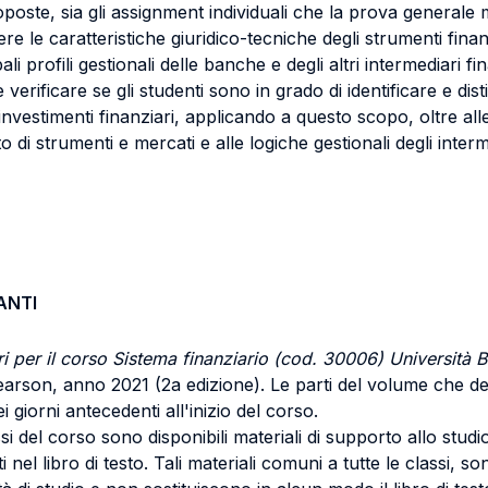
oste, sia gli assignment individuali che la prova generale m
re le caratteristiche giuridico-tecniche degli strumenti finanz
li profili gestionali delle banche e degli altri intermediari 
erificare se gli studenti sono in grado di identificare e disti
li investimenti finanziari, applicando a questo scopo, oltre a
o di strumenti e mercati e alle logiche gestionali degli inter
ANTI
ari per il corso Sistema finanziario (cod. 30006) Università 
Pearson, anno 2021 (2a edizione). Le parti del volume che d
giorni antecedenti all'inizio del corso.
assi del corso sono disponibili materiali di supporto allo stu
ti nel libro di testo. Tali materiali comuni a tutte le classi, s