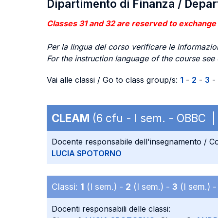
Dipartimento di Finanza / Depa
Classes 31 and 32 are reserved to exchange
Per la lingua del corso verificare le informazion
For the instruction language of the course see
Vai alle classi / Go to class group/s:
1
-
2
-
3
-
CLEAM
(6 cfu - I sem. - OBBC 
Docente responsabile dell'insegnamento / Co
LUCIA SPOTORNO
Classi:
1
(I sem.) -
2
(I sem.) -
3
(I sem.) 
Docenti responsabili delle classi: