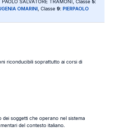
: PAOLO SALVATORE TRAMONI, Classe
5
:
UGENIA OMARINI
, Classe
9
:
PIERPAOLO
 riconducibili soprattutto ai corsi di
to dei soggetti che operano nel sistema
lamentari del contesto italiano.