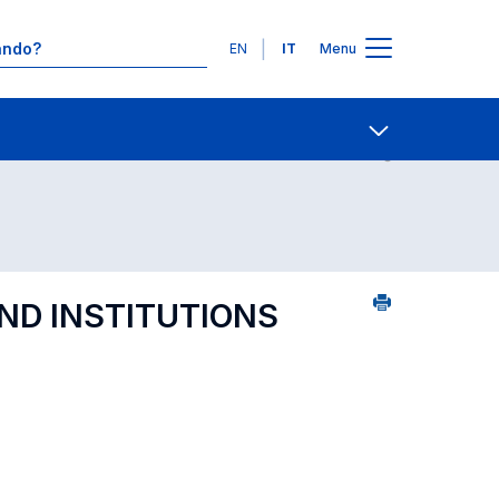
Lingue
EN
IT
Menu
23
Contatti
Open share
AND INSTITUTIONS