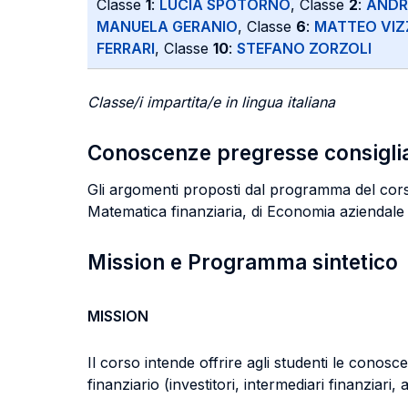
Classe
1
:
LUCIA SPOTORNO
, Classe
2
:
ANDR
MANUELA GERANIO
, Classe
6
:
MATTEO VI
FERRARI
, Classe
10
:
STEFANO ZORZOLI
Classe/i impartita/e in lingua italiana
Conoscenze pregresse consigli
Gli argomenti proposti dal programma del corso 
Matematica finanziaria, di Economia aziendale e
Mission e Programma sintetico
MISSION
Il corso intende offrire agli studenti le cono
finanziario (investitori, intermediari finanziari,