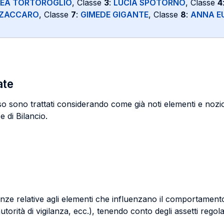
EA TORTOROGLIO
, Classe
3
:
LUCIA SPOTORNO
, Classe
4
ZZACCARO
, Classe
7
:
GIMEDE GIGANTE
, Classe
8
:
ANNA E
ate
sono trattati considerando come già noti elementi e nozioni
 di Bilancio.
scenze relative agli elementi che influenzano il comportamen
 autorità di vigilanza, ecc.), tenendo conto degli assetti rego