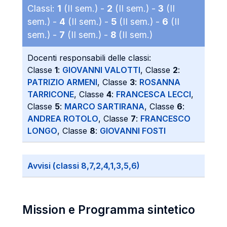
Classi:
1
(II sem.) -
2
(II sem.) -
3
(II
sem.) -
4
(II sem.) -
5
(II sem.) -
6
(II
sem.) -
7
(II sem.) -
8
(II sem.)
Docenti responsabili delle classi:
Classe
1
:
GIOVANNI VALOTTI
, Classe
2
:
PATRIZIO ARMENI
, Classe
3
:
ROSANNA
TARRICONE
, Classe
4
:
FRANCESCA LECCI
,
Classe
5
:
MARCO SARTIRANA
, Classe
6
:
ANDREA ROTOLO
, Classe
7
:
FRANCESCO
LONGO
, Classe
8
:
GIOVANNI FOSTI
Avvisi (classi 8,7,2,4,1,3,5,6)
Mission e Programma sintetico