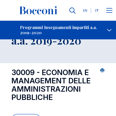
Lingue
EN
IT
Contatti
-
Insegnamento
Programmi Insegnamenti impartiti a.a.
2019-2020
Open s
a.a. 2019-2020
30009 - ECONOMIA E
MANAGEMENT DELLE
AMMINISTRAZIONI
PUBBLICHE