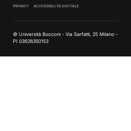
Piè di pagina
PRIVACY
ACCESSIBILITÀ DIGITALE
© Università Bocconi - Via Sarfatti, 25 Milano -
PI 03628350153