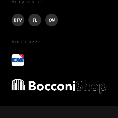
MEDIA CENTER
BTV
TL
ON
MOBILE APP
yoU@B
Bocconi shop