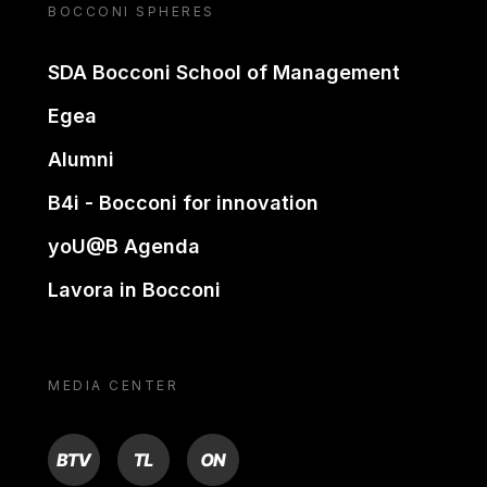
BOCCONI SPHERES
SDA Bocconi School of Management
Egea
Alumni
B4i - Bocconi for innovation
yoU@B Agenda
Lavora in Bocconi
MEDIA CENTER
BTV
TL
ON