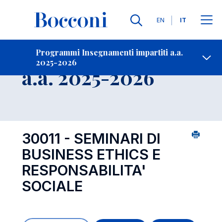
Lingue
EN
IT
Contatti
-
Insegnamento
Programmi Insegnamenti impartiti a.a.
2025-2026
Open s
a.a. 2025-2026
30011 - SEMINARI DI
BUSINESS ETHICS E
RESPONSABILITA'
SOCIALE