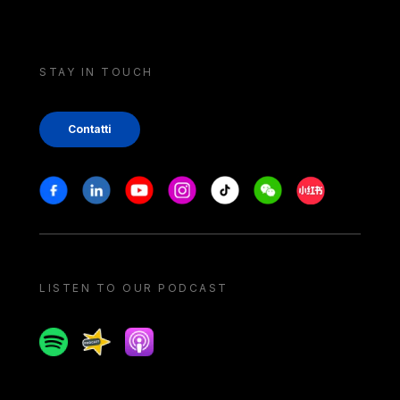
STAY IN TOUCH
Contatti
Stay in touch
Facebook
Linkedin
Youtube
Instagram
Tiktok
Weechat
Xiaohongshu/
LISTEN TO OUR PODCAST
Spotify
Spreaker
Apple podcast