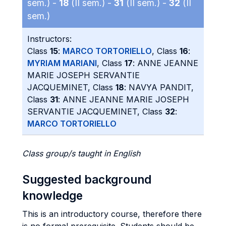
sem.) -
18
(II sem.) -
31
(II sem.) -
32
(II
sem.)
Instructors:
Class
15
:
MARCO TORTORIELLO
, Class
16
:
MYRIAM MARIANI
, Class
17
: ANNE JEANNE
MARIE JOSEPH SERVANTIE
JACQUEMINET, Class
18
: NAVYA PANDIT,
Class
31
: ANNE JEANNE MARIE JOSEPH
SERVANTIE JACQUEMINET, Class
32
:
MARCO TORTORIELLO
Class group/s taught in English
Suggested background
knowledge
This is an introductory course, therefore there