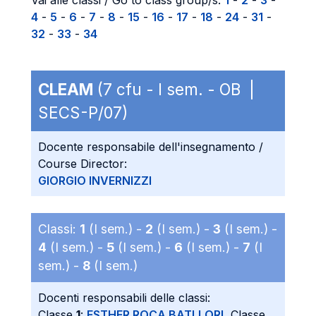
Vai alle classi / Go to class group/s:
1
-
2
-
3
-
4
-
5
-
6
-
7
-
8
-
15
-
16
-
17
-
18
-
24
-
31
-
32
-
33
-
34
CLEAM
(7 cfu - I sem. - OB |
SECS-P/07)
Docente responsabile dell'insegnamento /
Course Director:
GIORGIO INVERNIZZI
Classi:
1
(I sem.) -
2
(I sem.) -
3
(I sem.) -
4
(I sem.) -
5
(I sem.) -
6
(I sem.) -
7
(I
sem.) -
8
(I sem.)
Docenti responsabili delle classi:
Classe
1
:
ESTHER ROCA BATLLORI
, Classe