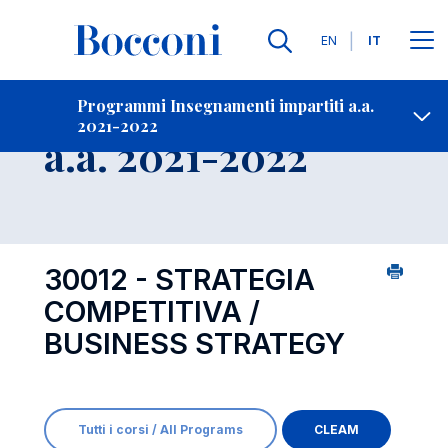
Lingue
EN
IT
Contatti
-
Insegnamento
Programmi Insegnamenti impartiti a.a.
2021-2022
Open s
a.a. 2021-2022
30012 - STRATEGIA
COMPETITIVA /
BUSINESS STRATEGY
Tutti i corsi / All Programs
CLEAM