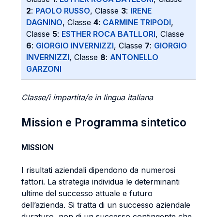
2
:
PAOLO RUSSO
, Classe
3
:
IRENE
DAGNINO
, Classe
4
:
CARMINE TRIPODI
,
Classe
5
:
ESTHER ROCA BATLLORI
, Classe
6
:
GIORGIO INVERNIZZI
, Classe
7
:
GIORGIO
INVERNIZZI
, Classe
8
:
ANTONELLO
GARZONI
Classe/i impartita/e in lingua italiana
Mission e Programma sintetico
MISSION
I risultati aziendali dipendono da numerosi
fattori. La strategia individua le determinanti
ultime del successo attuale e futuro
dell’azienda. Si tratta di un successo aziendale
duraturo, non di un successo contingente che