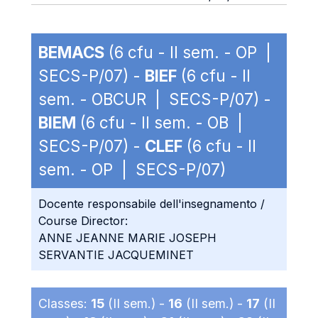
BEMACS
(6 cfu - II sem. - OP |
SECS-P/07) -
BIEF
(6 cfu - II
sem. - OBCUR | SECS-P/07) -
BIEM
(6 cfu - II sem. - OB |
SECS-P/07) -
CLEF
(6 cfu - II
sem. - OP | SECS-P/07)
Docente responsabile dell'insegnamento /
Course Director:
ANNE JEANNE MARIE JOSEPH
SERVANTIE JACQUEMINET
Classes:
15
(II sem.) -
16
(II sem.) -
17
(II