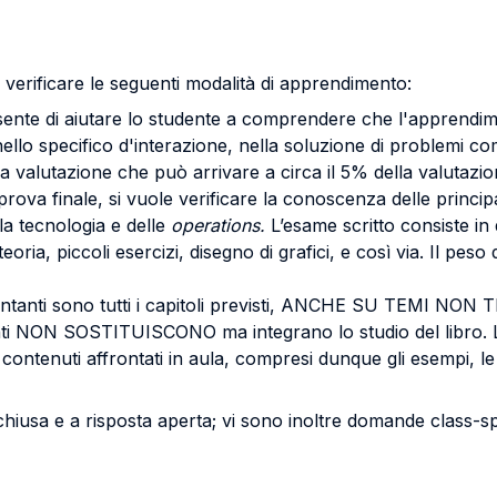
 verificare le seguenti modalità di apprendimento:
nsente di aiutare lo studente a comprendere che l'apprendim
ello specifico d'interazione, nella soluzione di problemi com
valutazione che può arrivare a circa il 5% della valutazi
rova finale, si vuole verificare la conoscenza delle principa
la tecnologia e delle
operations.
L’esame scritto consiste in
ia, piccoli esercizi, disegno di grafici, e così via. Il peso
uentanti sono tutti i capitoli previsti, ANCHE SU TEMI NON 
unti NON SOSTITUISCONO ma integrano lo studio del libro. Le
contenuti affrontati in aula, compresi dunque gli esempi, le d
iusa e a risposta aperta; vi sono inoltre domande class-sp