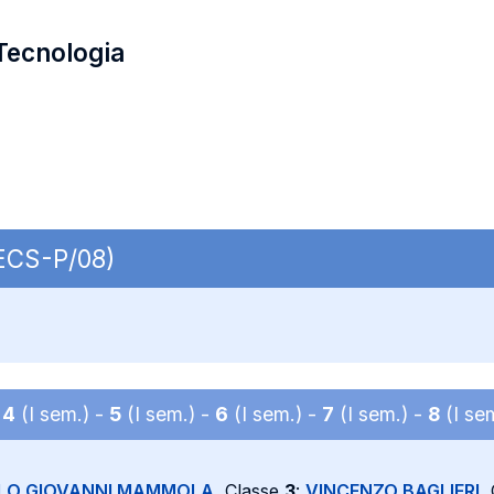
Tecnologia
SECS-P/08)
-
4
(I sem.) -
5
(I sem.) -
6
(I sem.) -
7
(I sem.) -
8
(I se
LO GIOVANNI MAMMOLA
, Classe
3
:
VINCENZO BAGLIERI
,