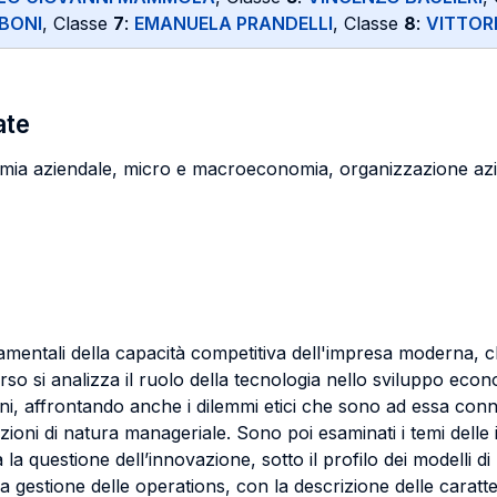
MBONI
, Classe
7
:
EMANUELA PRANDELLI
, Classe
8
:
VITTOR
ate
omia aziendale, micro e macroeconomia, organizzazione az
ondamentali della capacità competitiva dell'impresa moderna, 
orso si analizza il ruolo della tecnologia nello sviluppo eco
zioni, affrontando anche i dilemmi etici che sono ad essa conn
azioni di natura manageriale. Sono poi esaminati i temi delle
la questione dell’innovazione, sotto il profilo dei modelli di
 gestione delle operations, con la descrizione delle caratteri