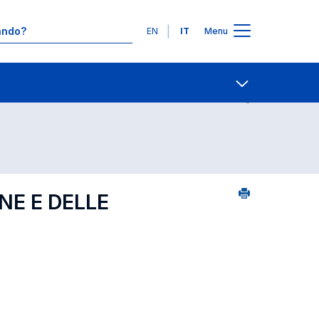
Lingue
EN
IT
Menu
Contatti
Open share
NE E DELLE