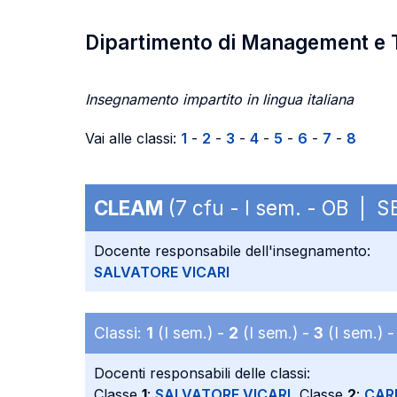
Dipartimento di Management e 
Insegnamento impartito in lingua italiana
Vai alle classi:
1
-
2
-
3
-
4
-
5
-
6
-
7
-
8
CLEAM
(7 cfu - I sem. - OB | 
Docente responsabile dell'insegnamento:
SALVATORE VICARI
Classi:
1
(I sem.) -
2
(I sem.) -
3
(I sem.) 
Docenti responsabili delle classi:
Classe
1
:
SALVATORE VICARI
, Classe
2
:
CAR