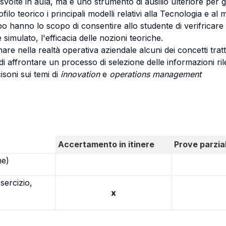
 svolte in aula, ma è uno strumento di ausilio ulteriore per g
filo teorico i principali modelli relativi alla Tecnologia e a
o hanno lo scopo di consentire allo studente di verifricare
imulato, l'efficacia delle nozioni teoriche.
are nella realtà operativa aziendale alcuni dei concetti tratt
i affrontare un processo di selezione delle informazioni ril
soni sui temi di
innovation
e
operations management
Accertamento in itinere
Prove parzial
ne)
sercizio,
x