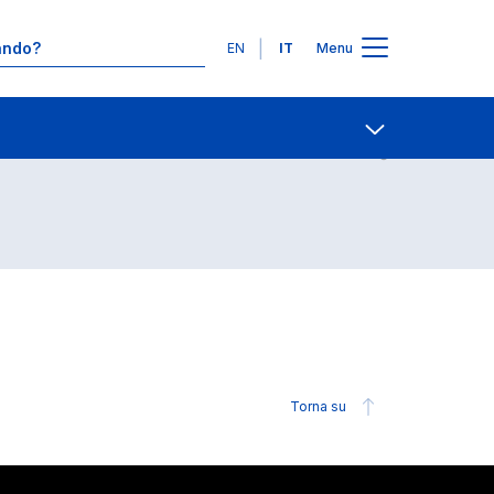
Lingue
EN
IT
Menu
2
Contatti
Open share
Torna su