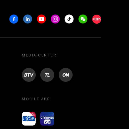
Facebook
Linkedin
Youtube
Instagram
Tiktok
Weechat
Xiaohongshu/R
MEDIA CENTER
BTV
TL
ON
MOBILE APP
yoU@B
Campus VR