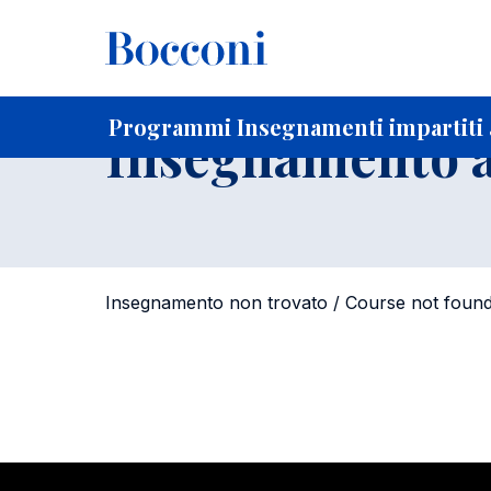
-
Home
Per studenti iscritti
Programmi degli insegnament
Elenco insegnamenti per dipartimento di competenza
Programmi Insegnamenti impartiti a
Insegnamento a
Insegnamento non trovato / Course not foun