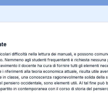
ate
colari difficoltà nella lettura dei manuali, e possono comun
nto. Nemmeno agli studenti frequentanti è richiesta nessun
cevimento il docente ha cura di fornire tutti gli elementi nece
i riferimenti alla teoria economica attuale, risulta utile av
lge in classe, una conoscenza ragionevolmente solida della 
 pensiero occidentale, sono elementi utili. Al tal fine può b
tito in contemporanea con il corso di storia del pensiero è