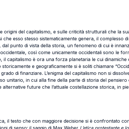
origini del capitalismo, e sulle criticità strutturali che la 
si che esso stesso sistematicamente genera, il complesso di f
, dal punto di vista della storia, un fenomeno di cui è innan
ccidentale, così come unicamente occidentali sono le for
il capitalismo è ora una forza planetaria le cui dinamiche 
he storicamente e geograficamente si è soliti chiamare “Oc
in grado di finanziare. L’enigma del capitalismo non si dissol
unitario, in cui alla fine della parte di storia del pensiero 
e alternative future che l’attuale costellazione storica, in p
ca, il testo che con maggiore decisione si è confrontato con 
ioni di senso: il saggio di Max Weber
L’etica protestante e lo