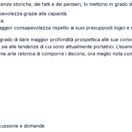
ze storiche, dei fatti e dei pensieri, lo mettono in grado di
evolezza grazie alla capacità.
a.
ggior consapevolezza rispetto ai suoi presupposti logici e s
n grado di dare maggior profondità prospettica alle sue co
 sia alle tendenze di cui sono attualmente portatrici. L’esame
me arte retorica di comporre i discorsi, ora meglio nota c
iscussione e domande