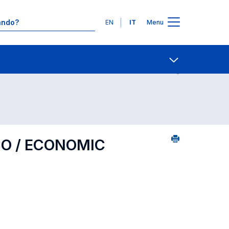
Lingue
EN
IT
Menu
Contatti
Open share
CO / ECONOMIC