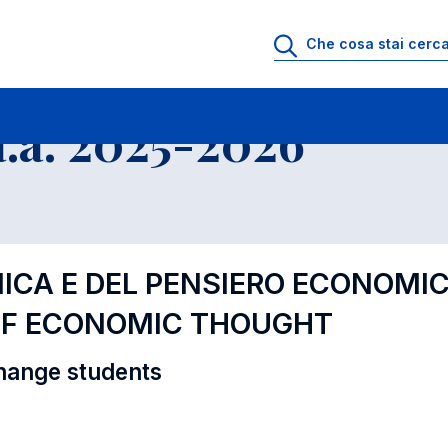
i
Educational Offer - Incoming exchange students
.a. 2025-2026
MICA E DEL PENSIERO ECONOMI
OF ECONOMIC THOUGHT
hange students