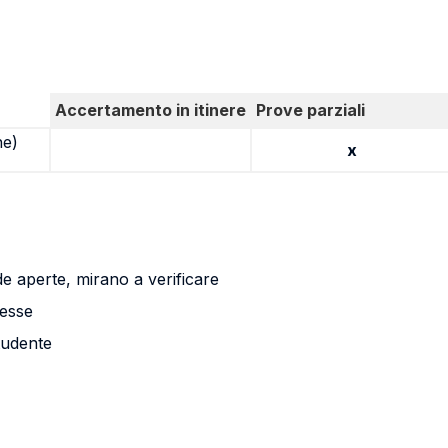
Accertamento in itinere
Prove parziali
ne)
x
de aperte, mirano a verificare
messe
tudente