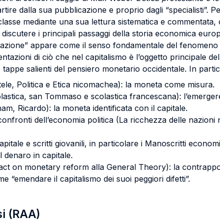
ire dalla sua pubblicazione e proprio dagli “specialisti”. P
n classe mediante una sua lettura sistematica e commentata, d
e discutere i principali passaggi della storia economica euro
azione” appare come il senso fondamentale del fenomeno capi
ntazioni di ciò che nel capitalismo è l’oggetto principale de
le tappe salienti del pensiero monetario occidentale. In part
ele, Politica e Etica nicomachea): la moneta come misura.
lastica, san Tommaso e scolastica francescana): l’emergere 
, Ricardo): la moneta identificata con il capitale.
onfronti dell’economia politica (La ricchezza delle nazioni 
pitale e scritti giovanili, in particolare i Manoscritti econom
 denaro in capitale.
 Tract on monetary reform alla General Theory): la contrap
emendare il capitalismo dei suoi peggiori difetti”.
si (RAA)