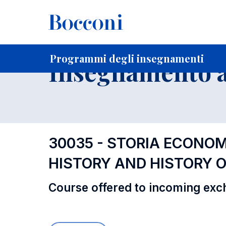
-
Home
Per studenti iscritti
Programmi degli insegnament
Programmi degli insegnamenti
Insegnamento a
30035 - STORIA ECONO
HISTORY AND HISTORY 
Course offered to incoming exc