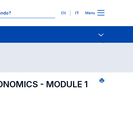
Lingue
EN
IT
Menu
Contatti
Open share
ONOMICS - MODULE 1