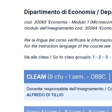
Dipartimento di Economia / De
cod. 30065 ‘Economia - Modulo 1 (Microecono
modulo dell’insegnamento cod. 30064 ‘Econom
Per la lingua del corso verificare le informazion
For the instruction language of the course see
Vai alle classi / Go to class group/s:
1
-
2
-
3
-
CLEAM
(9 cfu - I sem. - OBBC 
Docente responsabile dell'insegnamento / Co
ALFREDO DI TILLIO
Classi:
1
(I sem.) -
2
(I sem.) -
3
(I sem.) 