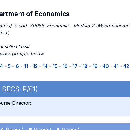
partment of Economics
mia)’ e cod. 30066 ‘Economia - Modulo 2 (Macroeconomia)’
ia’;
i sulle classi/
 class group/s below
4
-
5
-
6
-
11
-
12
-
14
-
15
-
16
-
17
-
18
-
19
-
40
-
41
-
42
| SECS-P/01)
urse Director:
-
4
(I sem.) -
5
(I sem.) -
6
(I sem.)