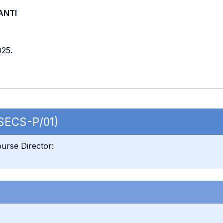
ANTI
025.
 SECS-P/01)
urse Director: