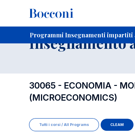
-
Home
Per studenti iscritti
Programmi degli insegnament
Programmi Insegnamenti impartiti 
Insegnamento a
30065 - ECONOMIA - MO
(MICROECONOMICS)
Tutti i corsi / All Programs
CLEAM