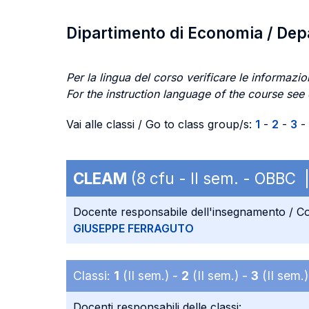
Dipartimento di Economia / De
Per la lingua del corso verificare le informazion
For the instruction language of the course see
Vai alle classi / Go to class group/s:
1
-
2
-
3
-
CLEAM
(8 cfu - II sem. - OBBC
Docente responsabile dell'insegnamento / Co
GIUSEPPE FERRAGUTO
Classi:
1
(II sem.) -
2
(II sem.) -
3
(II sem.
Docenti responsabili delle classi: