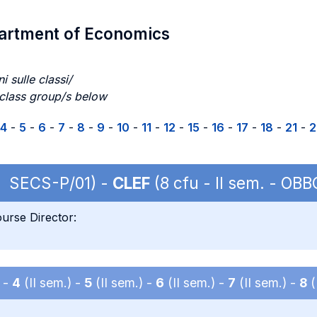
partment of Economics
i sulle classi/
 class group/s below
4
-
5
-
6
-
7
-
8
-
9
-
10
-
11
-
12
-
15
-
16
-
17
-
18
-
21
-
2
 | SECS-P/01) -
CLEF
(8 cfu - II sem. - OB
urse Director:
) -
4
(II sem.) -
5
(II sem.) -
6
(II sem.) -
7
(II sem.) -
8
(