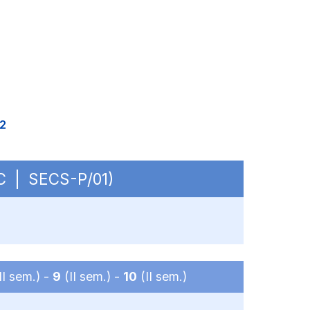
2
BC | SECS-P/01)
II sem.) -
9
(II sem.) -
10
(II sem.)