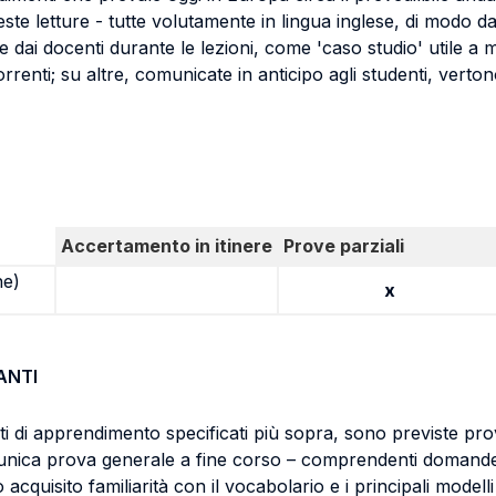
ste letture - tutte volutamente in lingua inglese, di modo da 
e dai docenti durante le lezioni, come 'caso studio' utile a m
rrenti; su altre, comunicate in anticipo agli studenti, verto
Accertamento in itinere
Prove parziali
ne)
x
ANTI
tati di apprendimento specificati più sopra, sono previste pr
unica prova generale a fine corso – comprendenti domande c
o acquisito familiarità con il vocabolario e i principali mo