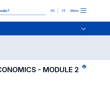
Lingue
EN
IT
Menu
0
Contatti
Open share
CONOMICS - MODULE 2