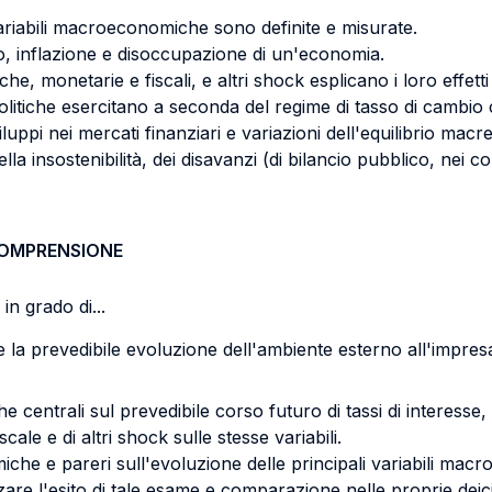
ariabili macroeconomiche sono definite e misurate.
ddito, inflazione e disoccupazione di un'economia.
, monetarie e fiscali, e altri shock esplicano i loro effetti
e politiche esercitano a seconda del regime di tasso di cambio
iluppi nei mercati finanziari e variazioni dell'equilibrio ma
ella insostenibilità, dei disavanzi (di bilancio pubblico, nei c
COMPRENSIONE
in grado di...
 la prevedibile evoluzione dell'ambiente esterno all'impres
he centrali sul prevedibile corso futuro di tassi di interesse
scale e di altri shock sulle stesse variabili.
 e pareri sull'evoluzione delle principali variabili macroec
are l'esito di tale esame e comparazione nelle proprie deicis