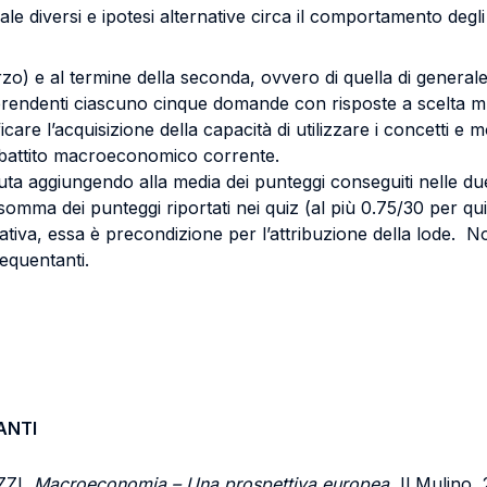
le diversi e ipotesi alternative circa il comportamento degli 
zo) e al termine della seconda, ovvero di quella di general
endenti ciascuno cinque domande con risposte a scelta mul
icare l’acquisizione della capacità di utilizzare i concetti e
 dibattito macroeconomico corrente.
nuta aggiungendo alla media dei punteggi conseguiti nelle du
omma dei punteggi riportati nei quiz (al più 0.75/30 per qui
tativa, essa è precondizione per l’attribuzione della lode. 
requentanti.
ANTI
ZZI,
Macroeconomia – Una prospettiva europea
, Il Mulino,