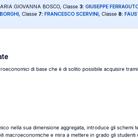
MARIA GIOVANNA BOSCO, Classe
3
:
GIUSEPPE FERRAGUT
 BORGHI
, Classe
7
:
FRANCESCO SCERVINI
, Classe
8
:
FAUS
ate
oeconomici di base che è di solito possibile acquisire trami
nomico nella sua dimensione aggregata, introduce gli schemi 
bili macroeconomiche e mira a mettere in grado gli studenti 