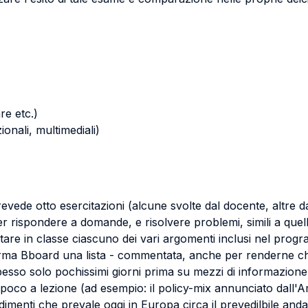
re etc.)
zionali, multimediali)
o prevede otto esercitazioni (alcune svolte dal docente, altre 
r rispondere a domande, e risolvere problemi, simili a quelli
ttare in classe ciascuno dei vari argomenti inclusi nel prog
forma Bboard una lista - commentata, anche per renderne ch
spesso solo pochissimi giorni prima su mezzi di informazione 
 a poco a lezione (ad esempio: il policy-mix annunciato dall'
endimenti che prevale oggi in Europa circa il prevedilbile and