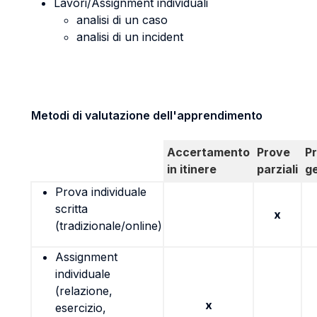
Lavori/Assignment individuali
analisi di un caso
analisi di un incident
Metodi di valutazione dell'apprendimento
Accertamento
Prove
P
in itinere
parziali
g
Prova individuale
scritta
x
(tradizionale/online)
Assignment
individuale
(relazione,
x
esercizio,