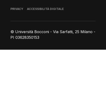
Piè di pagina
PRIVACY
ACCESSIBILITÀ DIGITALE
© Università Bocconi - Via Sarfatti, 25 Milano -
PI 03628350153