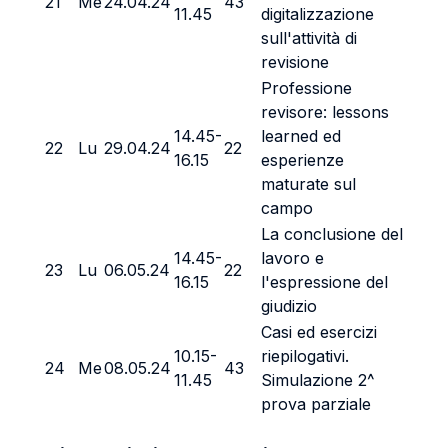
21
Me
24.04.24
43
11.45
digitalizzazione
sull'attività di
revisione
Professione
revisore: lessons
14.45-
learned ed
22
Lu
29.04.24
22
16.15
esperienze
maturate sul
campo
La conclusione del
14.45-
lavoro e
23
Lu
06.05.24
22
16.15
l'espressione del
giudizio
Casi ed esercizi
10.15-
riepilogativi.
24
Me
08.05.24
43
11.45
Simulazione 2^
prova parziale