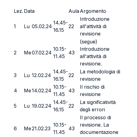
Lez.
Data
Aula
Argomento
Introduzione
14.45-
1
Lu
05.02.24
22
all'attività di
16.15
revisione
(segue)
10.15-
Introduzione
2
Me
07.02.24
43
11.45
all'attività di
revisione.
14.45-
La metodologia di
3
Lu
12.02.24
22
16.15
revisione
10.15-
Il rischio di
4
Me
14.02.24
43
11.45
revisione
14.45-
La significatività
5
Lu
19.02.24
22
16.15
degli errori
Il processo di
10.15-
revisione. La
6
Me
21.02.23
43
11.45
documentazione