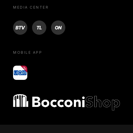
MEDIA CENTER
BTV
TL
ON
MOBILE APP
yoU@B
Bocconi shop