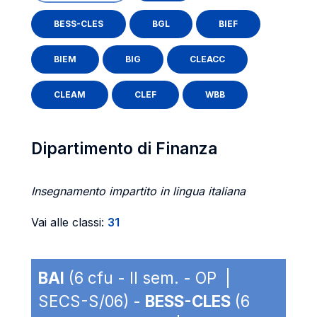
BESS-CLES
BGL
BIEF
BIEM
BIG
CLEACC
CLEAM
CLEF
WBB
Dipartimento di Finanza
Insegnamento impartito in lingua italiana
Vai alle classi:
31
BAI
(6 cfu - II sem. - OP |
SECS-S/06) -
BESS-CLES
(6