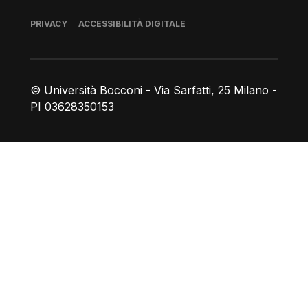
Piè di pagina
PRIVACY
ACCESSIBILITÀ DIGITALE
© Università Bocconi - Via Sarfatti, 25 Milano -
PI 03628350153