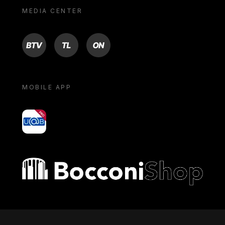
MEDIA CENTER
BTV
TL
ON
MOBILE APP
yoU@B
Bocconi shop