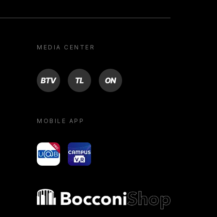
MEDIA CENTER
BTV
TL
ON
MOBILE APP
yoU@B
Campus VR
Bocconi shop