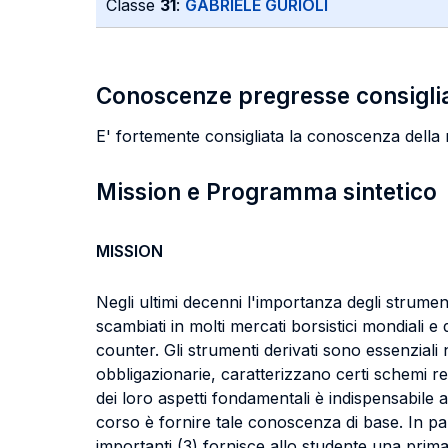
Classe
31
:
GABRIELE GURIOLI
Conoscenze pregresse consigli
E' fortemente consigliata la conoscenza della 
Mission e Programma sintetico
MISSION
Negli ultimi decenni l'importanza degli strumen
scambiati in molti mercati borsistici mondiali e d
counter. Gli strumenti derivati sono essenziali
obbligazionarie, caratterizzano certi schemi re
dei loro aspetti fondamentali è indispensabil
corso è fornire tale conoscenza di base. In parti
importanti (3) fornisce allo studente una prima 