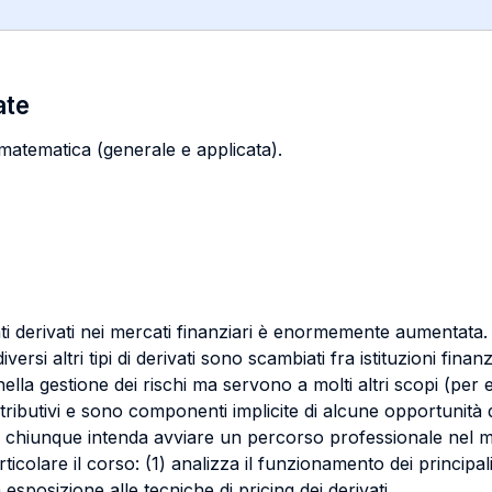
ate
matematica (generale e applicata).
ti derivati nei mercati finanziari è enormemente aumentata.
iversi altri tipi di derivati sono scambiati fra istituzioni fina
 nella gestione dei rischi ma servono a molti altri scopi (per
tributivi e sono componenti implicite di alcune opportunità d
e a chiunque intenda avviare un percorso professionale nel
colare il corso: (1) analizza il funzionamento dei principali t
esposizione alle tecniche di pricing dei derivati.