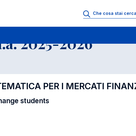
i
Educational Offer - Incoming exchange students
.a. 2025-2026
TEMATICA PER I MERCATI FINAN
hange students