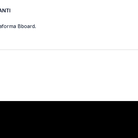
ANTI
ttaforma Bboard.
Stay in touch