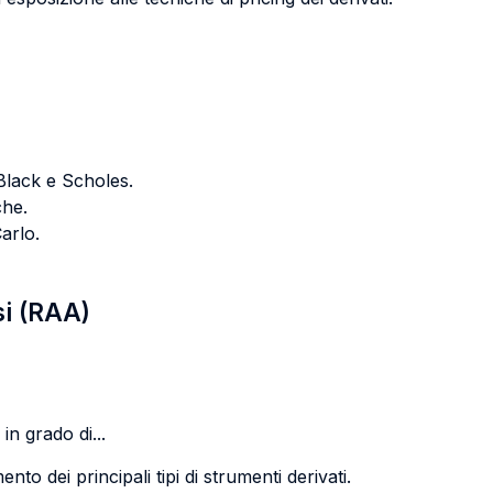
Black e Scholes.
che.
arlo.
si (RAA)
in grado di...
nto dei principali tipi di strumenti derivati.