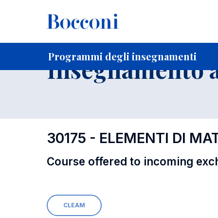
-
Home
Per studenti iscritti
Programmi degli insegnament
Programmi degli insegnamenti
Insegnamento a
30175 - ELEMENTI DI MA
Course offered to incoming exc
CLEAM