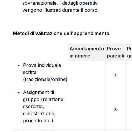
sovranazionale. I dettagli operativi
vengono illustrati durante il corso.
Metodi di valutazione dell'apprendimento
Accertamento
Prove
P
in itinere
parziali
g
Prova individuale
scritta
x
(tradizionale/online)
Assignment di
gruppo (relazione,
esercizio,
x
dimostrazione,
progetto etc.)