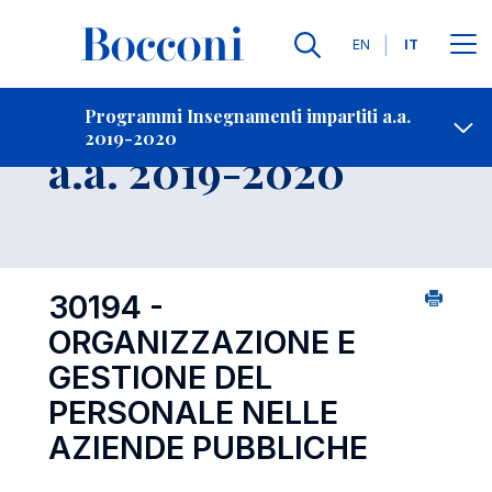
Lingue
EN
IT
Contatti
-
Insegnamento
Programmi Insegnamenti impartiti a.a.
2019-2020
Open s
a.a. 2019-2020
30194 -
ORGANIZZAZIONE E
GESTIONE DEL
PERSONALE NELLE
AZIENDE PUBBLICHE