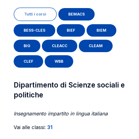
Tutti i corsi
BEMACS
BESS-CLES
BIEF
BIEM
BIG
CLEACC
CLEAM
CLEF
WBB
Dipartimento di Scienze sociali e
politiche
Insegnamento impartito in lingua italiana
Vai alle classi:
31