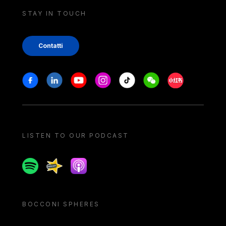
STAY IN TOUCH
Contatti
Stay in touch
Facebook
Linkedin
Youtube
Instagram
Tiktok
Weechat
Xiaohongshu/
LISTEN TO OUR PODCAST
Spotify
Spreaker
Apple podcast
BOCCONI SPHERES