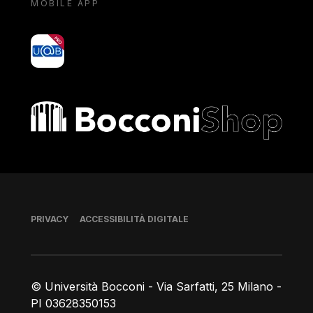
MOBILE APP
yoU@B
Bocconi shop
Piè di pagina
PRIVACY
ACCESSIBILITÀ DIGITALE
© Università Bocconi - Via Sarfatti, 25 Milano -
PI 03628350153