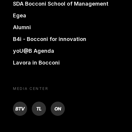
SDA Bocconi School of Management
Egea
Alumni
B4i - Bocconi for innovation
yoU@B Agenda
Lavora in Bocconi
MEDIA CENTER
BTV
TL
ON