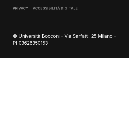
Piè di pagina
PRIVACY
ACCESSIBILITÀ DIGITALE
© Università Bocconi - Via Sarfatti, 25 Milano -
PI 03628350153