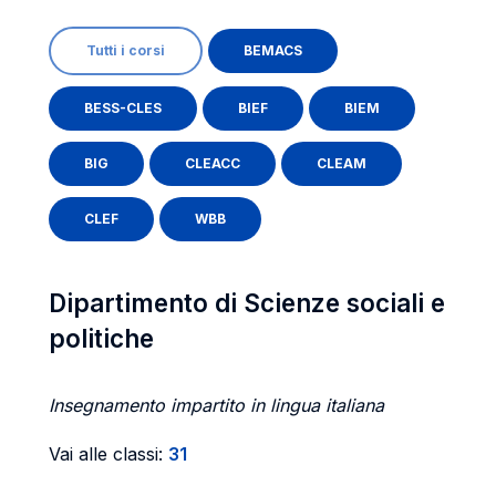
Tutti i corsi
BEMACS
BESS-CLES
BIEF
BIEM
BIG
CLEACC
CLEAM
CLEF
WBB
Dipartimento di Scienze sociali e
politiche
Insegnamento impartito in lingua italiana
Vai alle classi:
31