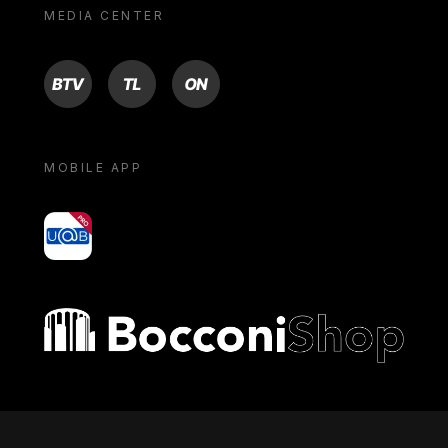
MEDIA CENTER
BTV
TL
ON
MOBILE APP
yoU@B
Bocconi shop