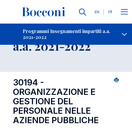
Lingue
EN
IT
Contatti
-
Insegnamento
Programmi Insegnamenti impartiti a.a.
2021-2022
Open s
a.a. 2021-2022
30194 -
ORGANIZZAZIONE E
GESTIONE DEL
PERSONALE NELLE
AZIENDE PUBBLICHE