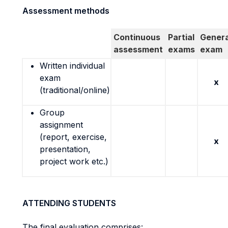
Assessment methods
Continuous
Partial
Genera
assessment
exams
exam
Written individual
exam
x
(traditional/online)
Group
assignment
(report, exercise,
x
presentation,
project work etc.)
ATTENDING STUDENTS
The final evaluation comprises: