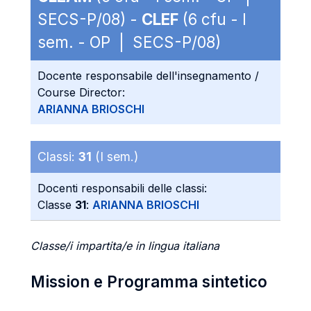
SECS-P/08) -
CLEF
(6 cfu - I
sem. - OP | SECS-P/08)
Docente responsabile dell'insegnamento /
Course Director:
ARIANNA BRIOSCHI
Classi:
31
(I sem.)
Docenti responsabili delle classi:
Classe
31
:
ARIANNA BRIOSCHI
Classe/i impartita/e in lingua italiana
Mission e Programma sintetico