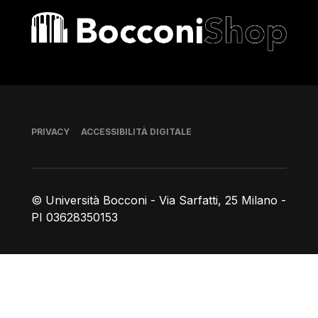
Bocconi shop
Piè di pagina
PRIVACY
ACCESSIBILITÀ DIGITALE
© Università Bocconi - Via Sarfatti, 25 Milano -
PI 03628350153