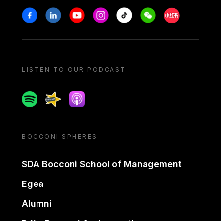
Stay in touch
Facebook
Linkedin
Youtube
Instagram
Tiktok
Weechat
Xiaohongshu/
LISTEN TO OUR PODCAST
Spotify
Spreaker
Apple podcast
BOCCONI SPHERES
SDA Bocconi School of Management
Egea
Alumni