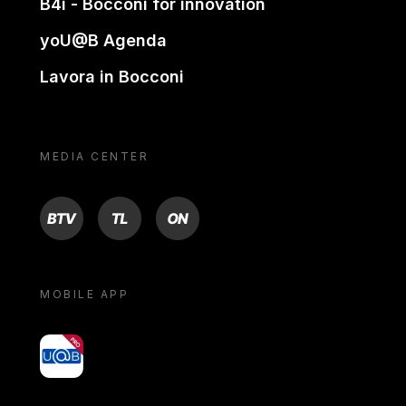
B4i - Bocconi for innovation
yoU@B Agenda
Lavora in Bocconi
MEDIA CENTER
BTV
TL
ON
MOBILE APP
yoU@B