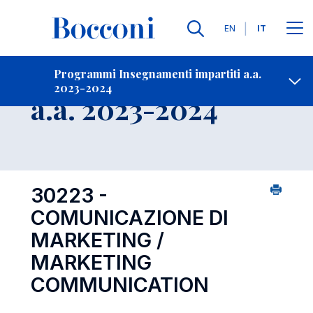
Lingue
EN
IT
Contatti
-
Insegnamento
Programmi Insegnamenti impartiti a.a.
2023-2024
Open s
a.a. 2023-2024
30223 -
COMUNICAZIONE DI
MARKETING /
MARKETING
COMMUNICATION