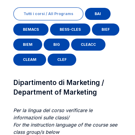
Tutti i corsi / All Programs
BAI
BEMACS
BESS-CLES
BIEF
BIEM
BIG
CLEACC
CLEAM
CLEF
Dipartimento di Marketing /
Department of Marketing
Per la lingua del corso verificare le
informazioni sulle classi/
For the instruction language of the course see
class group/s below