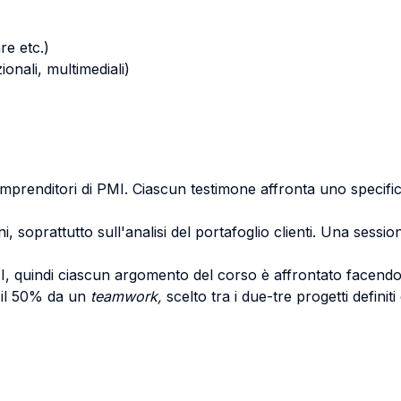
re etc.)
zionali, multimediali)
 imprenditori di PMI. Ciascun testimone affronta uno specif
i, soprattutto sull'analisi del portafoglio clienti. Una sessi
 PMI, quindi ciascun argomento del corso è affrontato facend
r il 50% da un
teamwork,
scelto tra i due-tre progetti definit