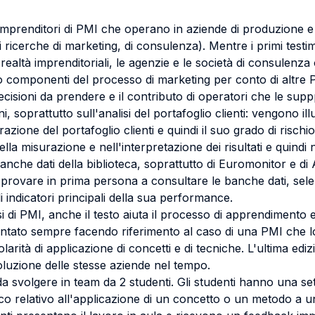
imprenditori di PMI che operano in aziende di produzione e
 ricerche di marketing, di consulenza). Mentre i primi test
 realtà imprenditoriali, le agenzie e le società di consulenz
o componenti del processo di marketing per conto di altre PM
ecisioni da prendere e il contributo di operatori che le sup
 soprattutto sull'analisi del portafoglio clienti: vengono illu
ione del portafoglio clienti e quindi il suo grado di rischiosi
lla misurazione e nell'interpretazione dei risultati e quindi 
anche dati della biblioteca, soprattutto di Euromonitor e di A
i a provare in prima persona a consultare le banche dati, sel
 indicatori principali della sua performance.
asi di PMI, anche il testo aiuta il processo di apprendimento 
ntato sempre facendo riferimento al caso di una PMI che lo
olarità di applicazione di concetti e di tecniche. L'ultima edi
evoluzione delle stesse aziende nel tempo.
da svolgere in team da 2 studenti. Gli studenti hanno una s
o relativo all'applicazione di un concetto o un metodo a un