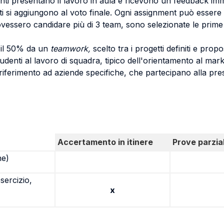
denti presentano il lavoro in aula e ricevono un feedback i
ti si aggiungono al voto finale. Ogni assignment può essere
ovessero candidare più di 3 team, sono selezionate le pri
r il 50% da un
teamwork,
scelto tra i progetti definiti e prop
udenti al lavoro di squadra, tipico dell'orientamento al mark
riferimento ad aziende specifiche, che partecipano alla prese
Accertamento in itinere
Prove parzial
ne)
sercizio,
x