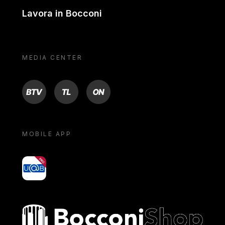
Lavora in Bocconi
MEDIA CENTER
BTV
TL
ON
MOBILE APP
yoU@B
Bocconi shop