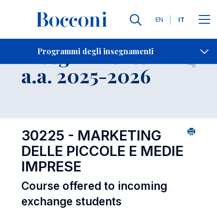
Lingue
EN
IT
Contatti
-
Insegnamento
Programmi degli insegnamenti
Open s
a.a. 2025-2026
30225 - MARKETING
DELLE PICCOLE E MEDIE
IMPRESE
Course offered to incoming
exchange students