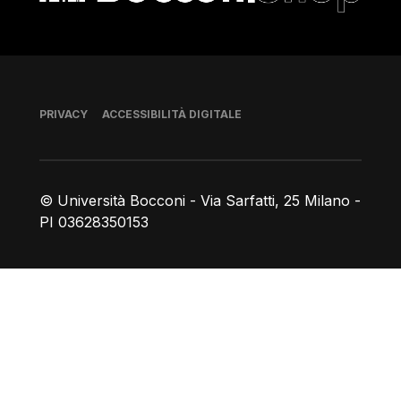
Piè di pagina
PRIVACY
ACCESSIBILITÀ DIGITALE
© Università Bocconi - Via Sarfatti, 25 Milano -
PI 03628350153