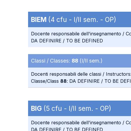
BIEM
(4 cfu - I/II sem. - OP)
Docente responsabile dell'insegnamento / Co
DA DEFINIRE / TO BE DEFINED
Classi / Classes:
88
(I/II sem.)
Docenti responsabili delle classi / Instructors
Classe/Class
88
: DA DEFINIRE / TO BE DEF
BIG
(5 cfu - I/II sem. - OP)
Docente responsabile dell'insegnamento / Co
DA DEFINIRE / TO BE DEFINED