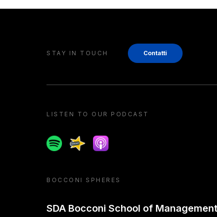
STAY IN TOUCH
Contatti
LISTEN TO OUR PODCAST
Spotify
Spreaker
Apple podcast
BOCCONI SPHERES
SDA Bocconi School of Managemen