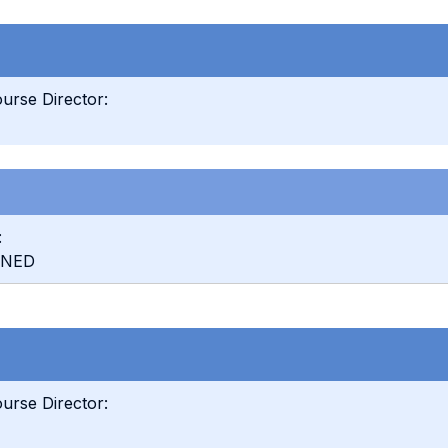
urse Director:
:
INED
urse Director: