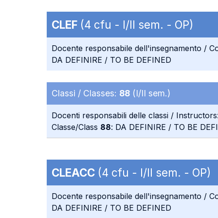
CLEF
(4 cfu - I/II sem. - OP)
Docente responsabile dell'insegnamento / Co
DA DEFINIRE / TO BE DEFINED
Classi / Classes:
88
(I/II sem.)
Docenti responsabili delle classi / Instructors
Classe/Class
88
: DA DEFINIRE / TO BE DEF
CLEACC
(4 cfu - I/II sem. - OP)
Docente responsabile dell'insegnamento / Co
DA DEFINIRE / TO BE DEFINED