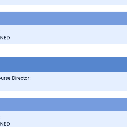
:
INED
urse Director:
:
INED