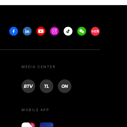
Facebook
Linkedin
Youtube
Instagram
Tiktok
Weechat
Xiaohongshu/R
MEDIA CENTER
BTV
TL
ON
MOBILE APP
yoU@B
Campus VR