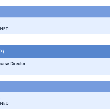
:
INED
P)
urse Director:
:
INED