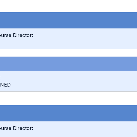
urse Director:
:
INED
urse Director: