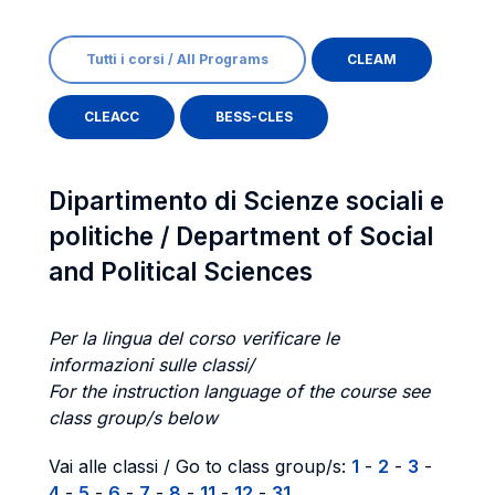
Tutti i corsi / All Programs
CLEAM
CLEACC
BESS-CLES
Dipartimento di Scienze sociali e
politiche / Department of Social
and Political Sciences
Per la lingua del corso verificare le
informazioni sulle classi/
For the instruction language of the course see
class group/s below
Vai alle classi / Go to class group/s:
1
-
2
-
3
-
4
-
5
-
6
-
7
-
8
-
11
-
12
-
31