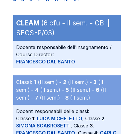
CLEAM
(6 cfu - II sem. - OB |
SECS-P/03)
Docente responsabile dell'insegnamento /
Course Director:
FRANCESCO DAL SANTO
Classi:
1
(II sem.) -
2
(II sem.) -
3
(II
sem.) -
4
(II sem.) -
5
(II sem.) -
6
(II
sem.) -
7
(II sem.) -
8
(II sem.)
Docenti responsabili delle classi:
Classe
1
:
LUCA MICHELETTO
, Classe
2
:
SIMONA SCABROSETTI
, Classe
3
:
FRANCESCO DAL SANTO
, Classe
4
:
CARLO