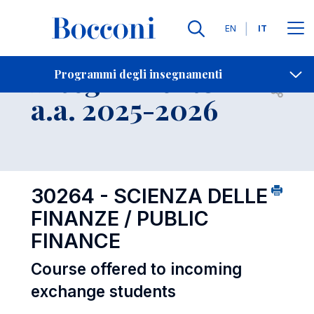
Lingue
EN
IT
Contatti
-
Insegnamento
Programmi degli insegnamenti
Open s
a.a. 2025-2026
30264 - SCIENZA DELLE
FINANZE / PUBLIC
FINANCE
Course offered to incoming
exchange students