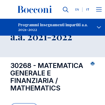
Lingue
EN
IT
Contatti
-
Insegnamento
Programmi Insegnamenti impartiti a.a.
2021-2022
Open s
a.a. 2021-2022
30268 - MATEMATICA
GENERALE E
FINANZIARIA /
MATHEMATICS