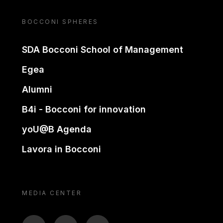
BOCCONI SPHERES
SDA Bocconi School of Management
Egea
Alumni
B4i - Bocconi for innovation
yoU@B Agenda
Lavora in Bocconi
MEDIA CENTER
BTV
TL
ON