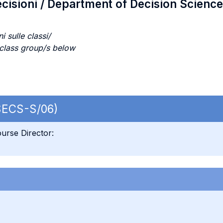
ecisioni / Department of Decision Scienc
i sulle classi/
 class group/s below
 SECS-S/06)
urse Director: