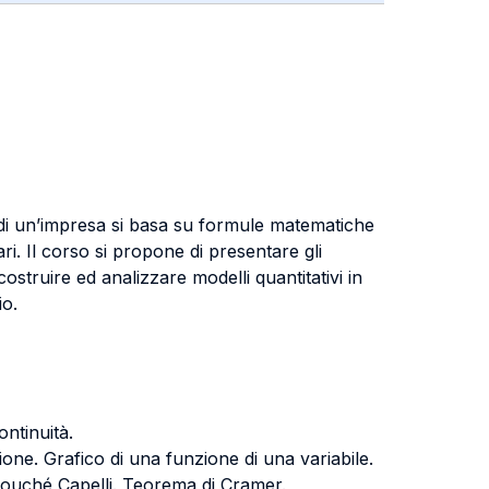
ia di un’impresa si basa su formule matematiche
i. Il corso si propone di presentare gli
ostruire ed analizzare modelli quantitativi in
io.
ontinuità.
ione. Grafico di una funzione di una variabile.
 Rouché Capelli. Teorema di Cramer.