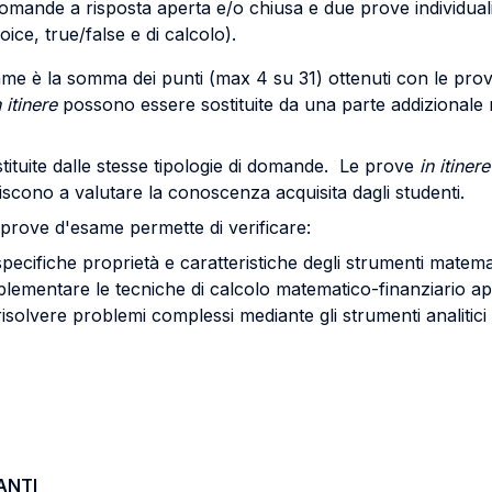
domande a risposta aperta e/o chiusa e due prove individual
ce, true/false e di calcolo).
esame è la somma dei punti (max 4 su 31) ottenuti con le pro
 itinere
possono essere sostituite da una parte addizionale
tituite dalle stesse tipologie di domande. Le prove
in itinere
uiscono a valutare la conoscenza acquisita dagli studenti.
rove d'esame permette di verificare:
pecifiche proprietà e caratteristiche degli strumenti matemat
implementare le tecniche di calcolo matematico-finanziario a
isolvere problemi complessi mediante gli strumenti analitici a
ANTI