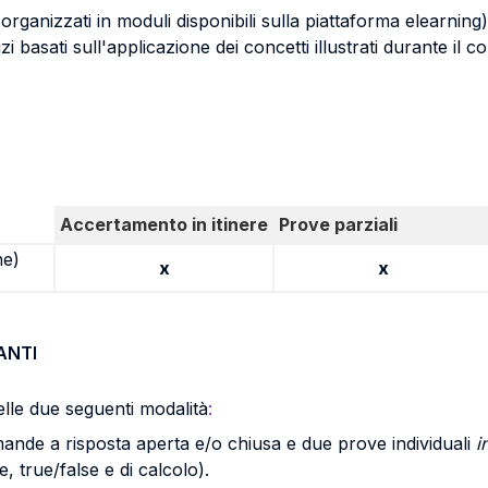
organizzati in moduli disponibili sulla piattaforma elearning)
i basati sull'applicazione dei concetti illustrati durante il c
Accertamento in itinere
Prove parziali
ne)
x
x
ANTI
le due seguenti modalità
:
omande a risposta aperta e/o chiusa e due prove individuali
i
, true/false e di calcolo).