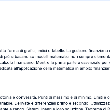
tto forma di grafici, indici o tabelle. La gestione finanziar
 di più si basano su modelli matematici non sempre elementar
calcolo finanziario. Mentre la prima parte è essenziale per c
icata all’applicazione della matematica in ambito finanziar
otonia e convessità. Punti di massimo e di minimo. Limiti e c
ariabile. Derivate e differenziali primo e secondo. Ottimizzaz
inante e rango. Sistemi lineari e loro soluzione. Teorema di