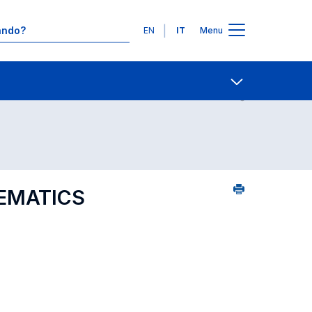
Lingue
EN
IT
Menu
2
Contatti
Open share
HEMATICS