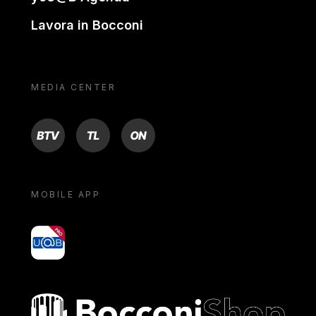
Lavora in Bocconi
MEDIA CENTER
BTV
TL
ON
MOBILE APP
yoU@B
Bocconi shop