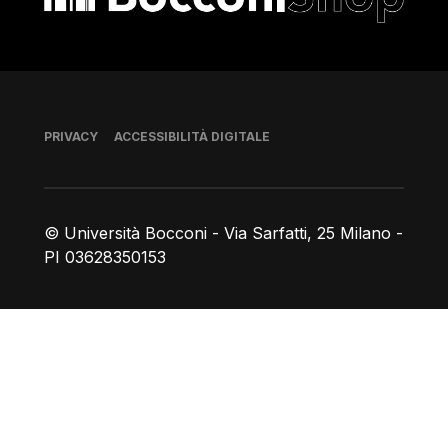
Piè di pagina
PRIVACY
ACCESSIBILITÀ DIGITALE
© Università Bocconi - Via Sarfatti, 25 Milano -
PI 03628350153