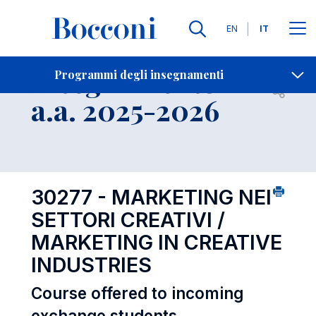
Lingue
EN
IT
Contatti
-
Insegnamento
Programmi degli insegnamenti
Open s
a.a. 2025-2026
30277 - MARKETING NEI
SETTORI CREATIVI /
MARKETING IN CREATIVE
INDUSTRIES
Course offered to incoming
exchange students