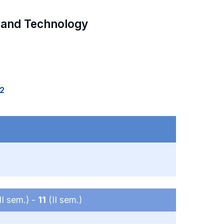
 and Technology
2
II sem.) -
11
(II sem.)