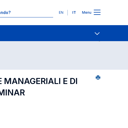
Lingue
EN
IT
Menu
2
Contatti
Open share
 MANAGERIALI E DI
EMINAR