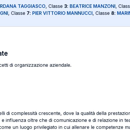
ORDANA TAGGIASCO
, Classe
3
:
BEATRICE MANZONI
, Clas
GNI
, Classe
7
:
PIER VITTORIO MANNUCCI
, Classe
8
:
MARI
ate
etti di organizzazione aziendale.
elli di complessità crescente, dove la qualità della prestazi
 influenza oltre che di comunicazione e di relazione in tea
come un luogo privilegiato in cui allenare le competenze ma