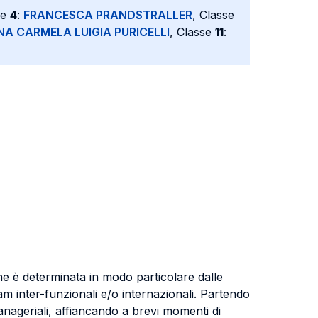
se
4
:
FRANCESCA PRANDSTRALLER
, Classe
NA CARMELA LUIGIA PURICELLI
, Classe
11
:
one è determinata in modo particolare dalle
m inter-funzionali e/o internazionali. Partendo
nageriali, affiancando a brevi momenti di