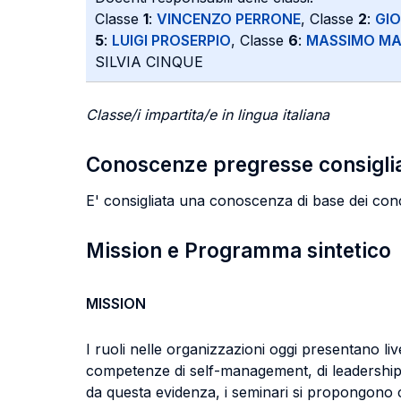
Classe
1
:
VINCENZO PERRONE
, Classe
2
:
GI
5
:
LUIGI PROSERPIO
, Classe
6
:
MASSIMO MA
SILVIA CINQUE
Classe/i impartita/e in lingua italiana
Conoscenze pregresse consigli
E' consigliata una conoscenza di base dei conc
Mission e Programma sintetico
MISSION
I ruoli nelle organizzazioni oggi presentano liv
competenze di self-management, di leadership e
da questa evidenza, i seminari si propongono 