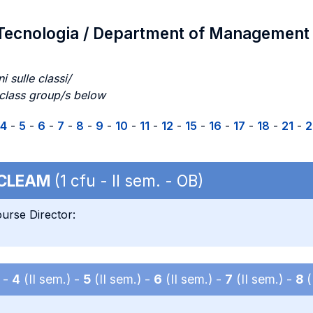
Tecnologia / Department of Management
i sulle classi/
 class group/s below
4
-
5
-
6
-
7
-
8
-
9
-
10
-
11
-
12
-
15
-
16
-
17
-
18
-
21
-
2
CLEAM
(1 cfu - II sem. - OB)
urse Director:
) -
4
(II sem.) -
5
(II sem.) -
6
(II sem.) -
7
(II sem.) -
8
(