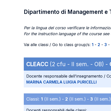
Dipartimento di Management e 
Per la lingua del corso verificare le informazion
For the instruction language of the course see
Vai alle classi / Go to class group/s:
1
-
2
-
3
-
CLEACC
(2 cfu - II sem. - OB) -
Docente responsabile dell'insegnamento / Co
MARINA CARMELA LUIGIA PURICELLI
Classi:
1
(II sem.) -
2
(II sem.) -
3
(II sem.
Docenti responsabili delle classi: