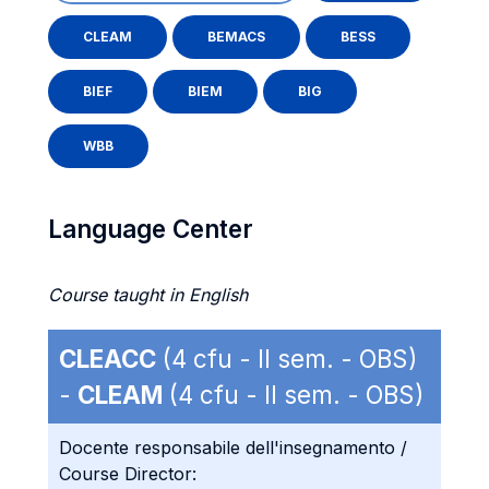
CLEAM
BEMACS
BESS
BIEF
BIEM
BIG
WBB
Language Center
Course taught in English
CLEACC
(4 cfu - II sem. - OBS)
-
CLEAM
(4 cfu - II sem. - OBS)
Docente responsabile dell'insegnamento /
Course Director: