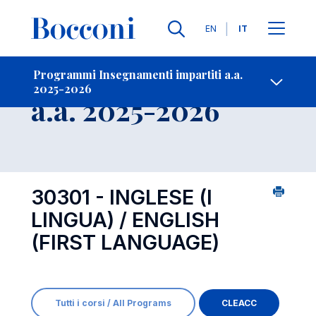
Lingue
EN
IT
Contatti
-
Insegnamento
Programmi Insegnamenti impartiti a.a.
2025-2026
Open s
a.a. 2025-2026
30301 - INGLESE (I
LINGUA) / ENGLISH
(FIRST LANGUAGE)
Tutti i corsi / All Programs
CLEACC