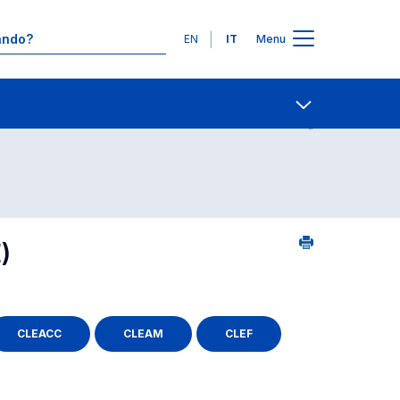
Lingue
EN
IT
Menu
2
Ricerca insegnamenti in ordine alfabetico
Contatti
Open share
)
CLEACC
CLEAM
CLEF