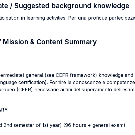
ate / Suggested background knowledge
icipation in learning activities. Per una proficua partecipazio
 / Mission & Content Summary
ntermediate) general (see CEFR framework) knowledge and sk
language certification). Fornire le conoscenze e competenze p
uropeo (CEFR) necessarie ai fini del superamento dell’esame
ARY
nd 2nd semester of 1st year) (96 hours + general exam).