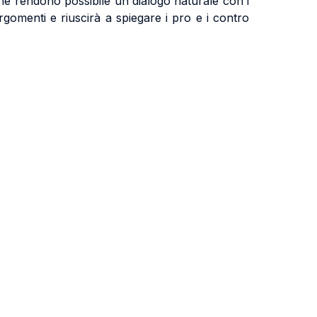
 che rendono possibile un dialogo naturale con i
rgomenti e riuscirà a spiegare i pro e i contro