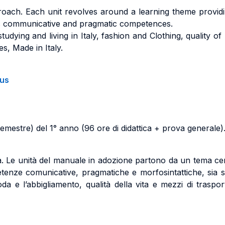
pproach. Each unit revolves around a learning theme provid
 communicative and pragmatic competences.
studying and living in Italy,
fashion and Clothing,
quality of
es,
Made in Italy.
bus
estre) del 1° anno (96 ore di didattica + prova generale)
ca. Le unità del manuale in adozione partono da un tema cen
petenze comunicative, pragmatiche e morfosintattiche, sia sc
oda e l’abbigliamento,
qualità della vita e mezzi di traspo