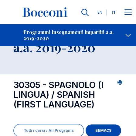
Lingue
EN
IT
Contatti
-
Insegnamento
Programmi Insegnamenti impartiti a.a.
2019-2020
Open s
a.a. 2019-2020
30305 - SPAGNOLO (I
LINGUA) / SPANISH
(FIRST LANGUAGE)
Tutti i corsi / All Programs
BEMACS