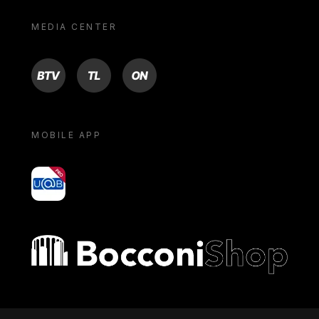
MEDIA CENTER
BTV
TL
ON
MOBILE APP
yoU@B
Bocconi shop