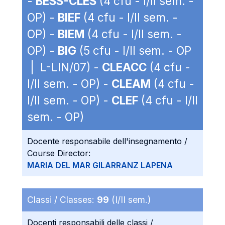
-
BESS-CLES
(4 cfu - I/II sem. -
OP) -
BIEF
(4 cfu - I/II sem. -
OP) -
BIEM
(4 cfu - I/II sem. -
OP) -
BIG
(5 cfu - I/II sem. - OP
| L-LIN/07) -
CLEACC
(4 cfu -
I/II sem. - OP) -
CLEAM
(4 cfu -
I/II sem. - OP) -
CLEF
(4 cfu - I/II
sem. - OP)
Docente responsabile dell'insegnamento /
Course Director:
MARIA DEL MAR GILARRANZ LAPENA
Classi / Classes:
99
(I/II sem.)
Docenti responsabili delle classi /