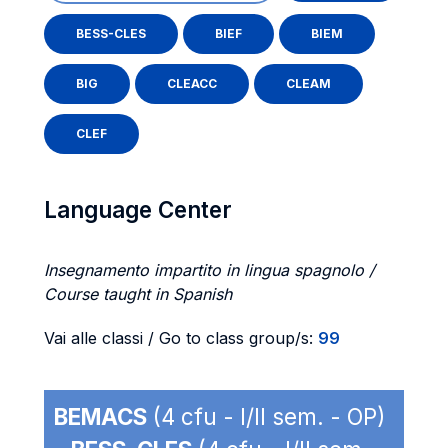
BESS-CLES
BIEF
BIEM
BIG
CLEACC
CLEAM
CLEF
Language Center
Insegnamento impartito in lingua spagnolo /
Course taught in Spanish
Vai alle classi / Go to class group/s:
99
BEMACS
(4 cfu - I/II sem. - OP)