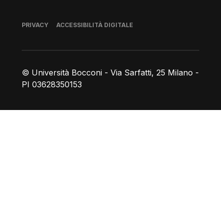
Piè di pagina
PRIVACY
ACCESSIBILITÀ DIGITALE
© Università Bocconi - Via Sarfatti, 25 Milano -
PI 03628350153