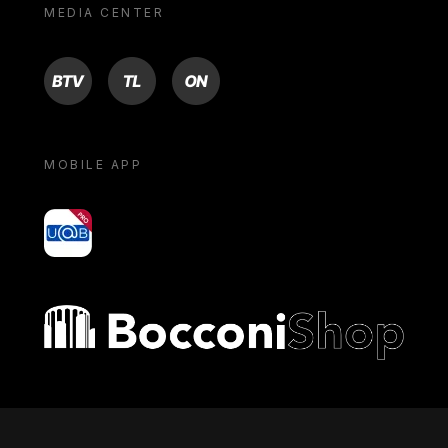
MEDIA CENTER
BTV
TL
ON
MOBILE APP
yoU@B
Bocconi shop