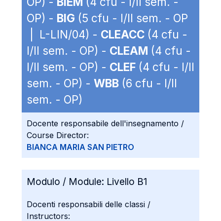
OP) -
BIEM
(4 cfu - I/II sem. -
OP) -
BIG
(5 cfu - I/II sem. - OP
| L-LIN/04) -
CLEACC
(4 cfu -
I/II sem. - OP) -
CLEAM
(4 cfu -
I/II sem. - OP) -
CLEF
(4 cfu - I/II
sem. - OP) -
WBB
(6 cfu - I/II
sem. - OP)
Docente responsabile dell'insegnamento /
Course Director:
BIANCA MARIA SAN PIETRO
Modulo / Module:
Livello B1
Docenti responsabili delle classi /
Instructors: