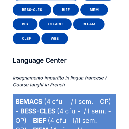
BESS-CLES
BIEF
BIEM
BIG
CLEACC
CLEAM
CLEF
WBB
Language Center
Insegnamento impartito in lingua francese /
Course taught in French
BEMACS
(4 cfu - I/II sem. - OP)
-
BESS-CLES
(4 cfu - I/II sem. -
OP) -
BIEF
(4 cfu - I/II sem. -