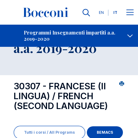
Lingue
EN
IT
Contatti
-
Insegnamento
Programmi Insegnamenti impartiti a.a.
2019-2020
Open s
a.a. 2019-2020
30307 - FRANCESE (II
LINGUA) / FRENCH
(SECOND LANGUAGE)
Tutti i corsi / All Programs
BEMACS