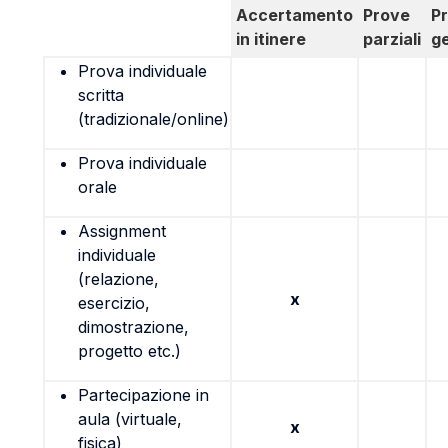
Accertamento
Prove
P
in itinere
parziali
g
Prova individuale
scritta
(tradizionale/online)
Prova individuale
orale
Assignment
individuale
(relazione,
x
esercizio,
dimostrazione,
progetto etc.)
Partecipazione in
aula (virtuale,
x
fisica)