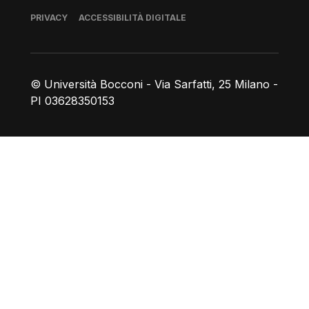
Piè di pagina
PRIVACY
ACCESSIBILITÀ DIGITALE
© Università Bocconi - Via Sarfatti, 25 Milano -
PI 03628350153