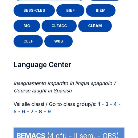
BESS-CLES
BIEF
BIEM
BIG
CLEACC
CLEAM
CLEF
WBB
Language Center
Insegnamento impartito in lingua spagnolo /
Course taught in Spanish
Vai alle classi / Go to class group/s:
1
-
3
-
4
-
5
-
6
-
7
-
8
-
9
BEMACS
(4 cfu - II sem. - OBS)