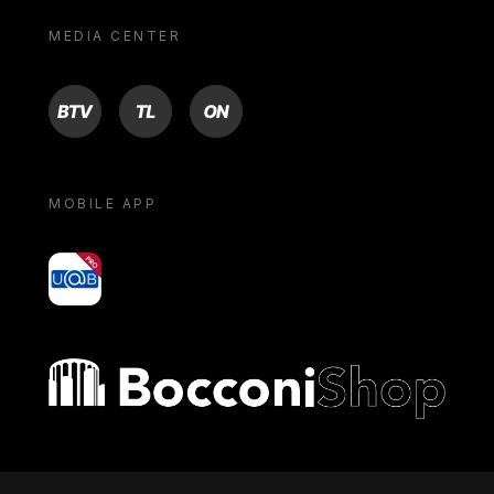
MEDIA CENTER
BTV
TL
ON
MOBILE APP
yoU@B
Bocconi shop