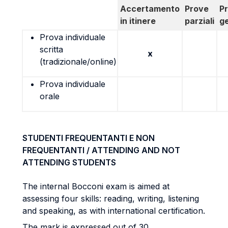
Accertamento
Prove
P
in itinere
parziali
g
Prova individuale
scritta
x
(tradizionale/online)
Prova individuale
orale
STUDENTI FREQUENTANTI E NON
FREQUENTANTI / ATTENDING AND NOT
ATTENDING STUDENTS
The internal Bocconi exam is aimed at
assessing four skills: reading, writing, listening
and speaking, as with international certification.
The mark is expressed out of 30.