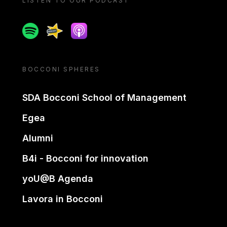
LISTEN TO OUR PODCAST
Spotify
Spreaker
Apple podcast
BOCCONI SPHERES
SDA Bocconi School of Management
Egea
Alumni
B4i - Bocconi for innovation
yoU@B Agenda
Lavora in Bocconi