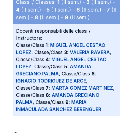
Classi / Classes:
1
(II sem.) -
3
(II sem.) -
4
(II sem.) -
5
(II sem.) -
6
(II sem.) -
7
(II
sem.) -
8
(II sem.) -
9
(II sem.)
Docenti responsabili delle classi /
Instructors:
Classe/Class
1
:
MIGUEL ANGEL CESTAO
LOPEZ
, Classe/Class
3
:
VALERIA RAVERA
,
Classe/Class
4
:
MIGUEL ANGEL CESTAO
LOPEZ
, Classe/Class
5
:
AMANDA
GRECIANO PALMA
, Classe/Class
6
:
IGNACIO RODRIGUEZ DE ARCE
,
Classe/Class
7
:
MARTA GOMEZ MARTINEZ
,
Classe/Class
8
:
AMANDA GRECIANO
PALMA
, Classe/Class
9
:
MARIA
INMACULADA SANCHEZ BERENGUER