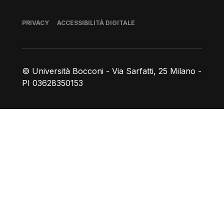
Piè di pagina
PRIVACY
ACCESSIBILITÀ DIGITALE
© Università Bocconi - Via Sarfatti, 25 Milano -
PI 03628350153