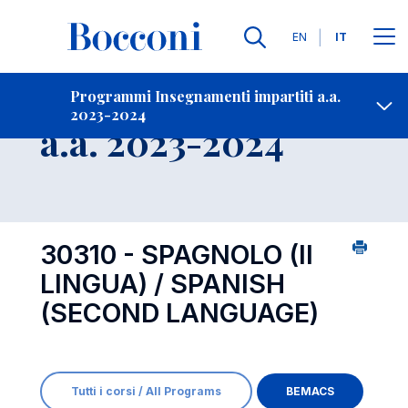
Lingue
EN
IT
Contatti
-
Insegnamento
Programmi Insegnamenti impartiti a.a.
2023-2024
Open s
a.a. 2023-2024
30310 - SPAGNOLO (II
LINGUA) / SPANISH
(SECOND LANGUAGE)
Tutti i corsi / All Programs
BEMACS