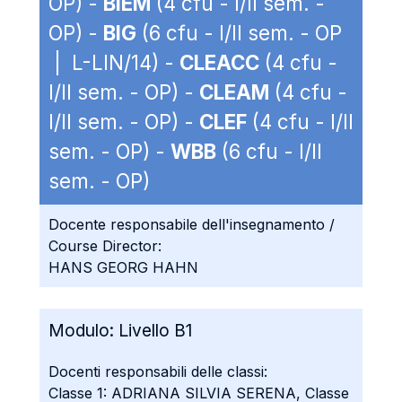
OP) -
BIEM
(4 cfu - I/II sem. -
OP) -
BIG
(6 cfu - I/II sem. - OP
| L-LIN/14) -
CLEACC
(4 cfu -
I/II sem. - OP) -
CLEAM
(4 cfu -
I/II sem. - OP) -
CLEF
(4 cfu - I/II
sem. - OP) -
WBB
(6 cfu - I/II
sem. - OP)
Docente responsabile dell'insegnamento /
Course Director:
HANS GEORG HAHN
Modulo:
Livello B1
Docenti responsabili delle classi:
Classe 1: ADRIANA SILVIA SERENA, Classe