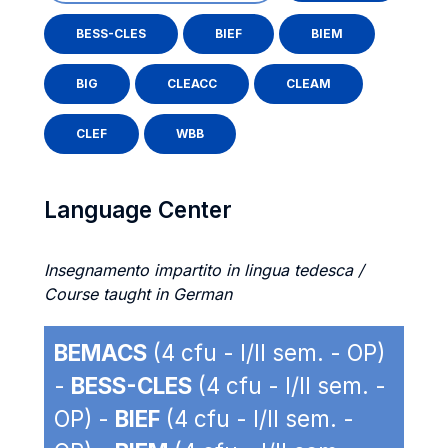
BESS-CLES
BIEF
BIEM
BIG
CLEACC
CLEAM
CLEF
WBB
Language Center
Insegnamento impartito in lingua tedesca /
Course taught in German
BEMACS
(4 cfu - I/II sem. - OP)
-
BESS-CLES
(4 cfu - I/II sem. -
OP) -
BIEF
(4 cfu - I/II sem. -