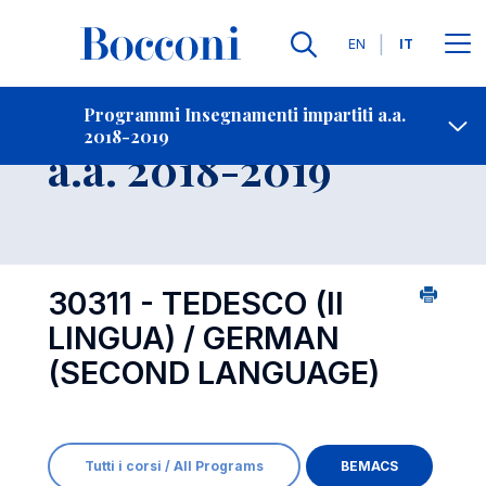
Lingue
EN
IT
Contatti
-
Insegnamento
Programmi Insegnamenti impartiti a.a.
2018-2019
Open s
a.a. 2018-2019
30311 - TEDESCO (II
LINGUA) / GERMAN
(SECOND LANGUAGE)
Tutti i corsi / All Programs
BEMACS