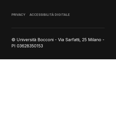
Piè di pagina
PRIVACY
ACCESSIBILITÀ DIGITALE
© Università Bocconi - Via Sarfatti, 25 Milano -
PI 03628350153