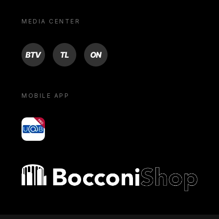
MEDIA CENTER
BTV
TL
ON
MOBILE APP
yoU@B
Bocconi shop