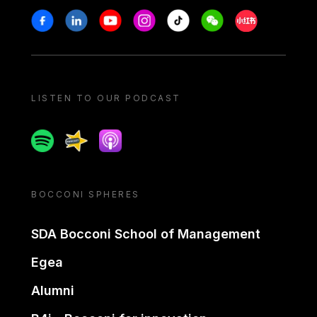
Stay in touch
Facebook
Linkedin
Youtube
Instagram
Tiktok
Weechat
Xiaohongshu/
LISTEN TO OUR PODCAST
Spotify
Spreaker
Apple podcast
BOCCONI SPHERES
SDA Bocconi School of Management
Egea
Alumni