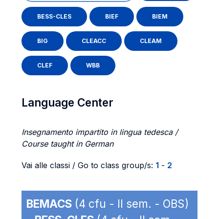
BESS-CLES
BIEF
BIEM
BIG
CLEACC
CLEAM
CLEF
WBB
Language Center
Insegnamento impartito in lingua tedesca /
Course taught in German
Vai alle classi / Go to class group/s:
1
-
2
BEMACS
(4 cfu - II sem. - OBS)