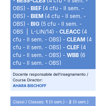
-
BESS-CLES
(4 cfu - II sem. -
OBS) -
BIEF
(4 cfu - II sem. -
OBS) -
BIEM
(4 cfu - II sem. -
OBS) -
BIG
(5 cfu - II sem. -
OBS | L-LIN/14) -
CLEACC
(4
cfu - II sem. - OBS) -
CLEAM
(4
cfu - II sem. - OBS) -
CLEF
(4
cfu - II sem. - OBS) -
WBB
(6
cfu - II sem. - OBS)
Docente responsabile dell'insegnamento /
Course Director:
AHARA BISCHOFF
Classi / Classes:
1
(II sem.) -
2
(II sem.)