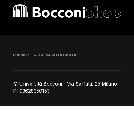
Bocconi shop
Piè di pagina
PRIVACY
ACCESSIBILITÀ DIGITALE
© Università Bocconi - Via Sarfatti, 25 Milano -
PI 03628350153