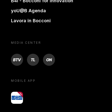
B4i - Bocconi for innovation
yoU@B Agenda
Lavora in Bocconi
MEDIA CENTER
BTV
TL
ON
MOBILE APP
yoU@B