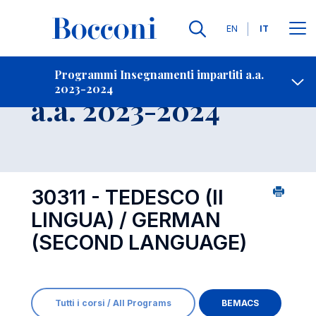
Lingue
EN
IT
Contatti
-
Insegnamento
Programmi Insegnamenti impartiti a.a.
2023-2024
Open s
a.a. 2023-2024
30311 - TEDESCO (II
LINGUA) / GERMAN
(SECOND LANGUAGE)
Tutti i corsi / All Programs
BEMACS