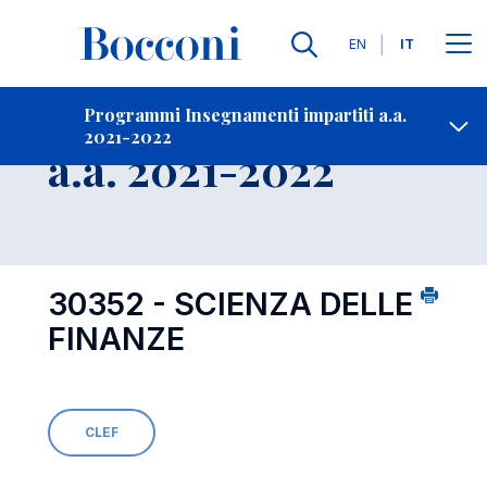
Lingue
EN
IT
Contatti
-
Insegnamento
Programmi Insegnamenti impartiti a.a.
2021-2022
Open s
a.a. 2021-2022
30352 - SCIENZA DELLE
FINANZE
CLEF