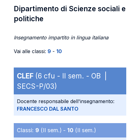
Dipartimento di Scienze sociali e
politiche
Insegnamento impartito in lingua italiana
Vai alle classi:
9
-
10
CLEF
(6 cfu - II sem. - OB |
SECS-P/03)
Docente responsabile dell'insegnamento:
FRANCESCO DAL SANTO
Classi:
9
(II sem.) -
10
(II sem.)