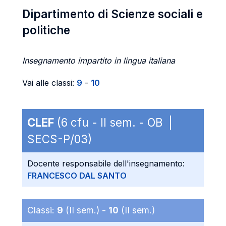
Dipartimento di Scienze sociali e
politiche
Insegnamento impartito in lingua italiana
Vai alle classi:
9
-
10
CLEF
(6 cfu - II sem. - OB |
SECS-P/03)
Docente responsabile dell'insegnamento:
FRANCESCO DAL SANTO
Classi:
9
(II sem.) -
10
(II sem.)