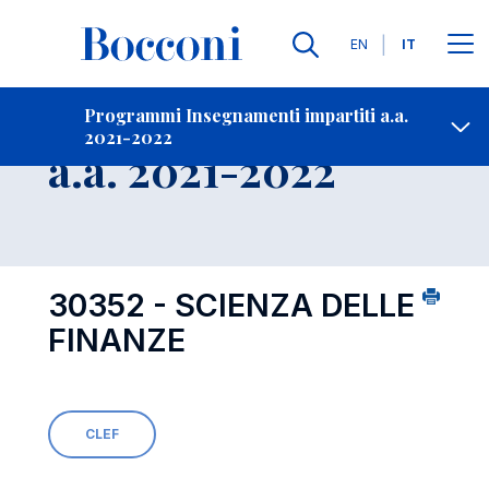
Lingue
EN
IT
Contatti
-
Insegnamento
Programmi Insegnamenti impartiti a.a.
2021-2022
Open s
a.a. 2021-2022
30352 - SCIENZA DELLE
FINANZE
CLEF