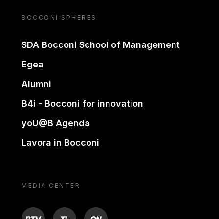
BOCCONI SPHERES
SDA Bocconi School of Management
Egea
Alumni
B4i - Bocconi for innovation
yoU@B Agenda
Lavora in Bocconi
MEDIA CENTER
BTV
TL
ON