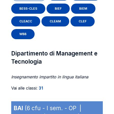
BESS-CLES
BIEF
BIEM
CLEACC
CLEAM
CLEF
WBB
Dipartimento di Management e
Tecnologia
Insegnamento impartito in lingua italiana
Vai alle classi:
31
BAI
(6 cfu - I sem. - OP |