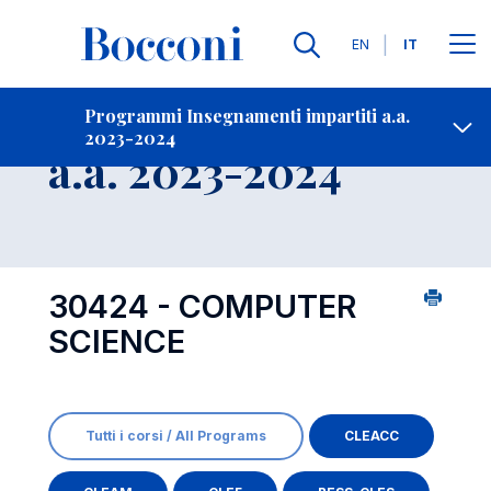
Lingue
EN
IT
Contatti
-
Insegnamento
Programmi Insegnamenti impartiti a.a.
2023-2024
Open s
a.a. 2023-2024
30424 - COMPUTER
SCIENCE
Tutti i corsi / All Programs
CLEACC