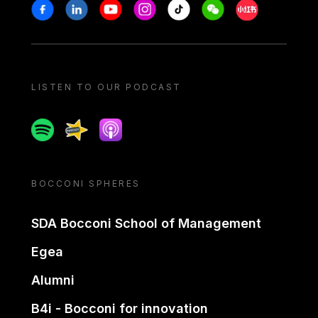
Stay in touch
Facebook
Linkedin
Youtube
Instagram
Tiktok
Weechat
Xiaohongshu/
LISTEN TO OUR PODCAST
Spotify
Spreaker
Apple podcast
BOCCONI SPHERES
SDA Bocconi School of Management
Egea
Alumni
B4i - Bocconi for innovation