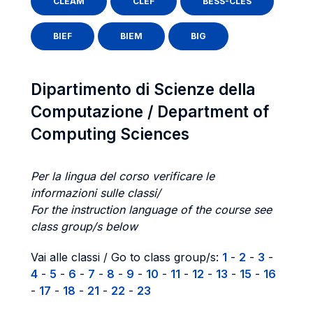
CLEAM
CLEF
BESS-CLES
BIEF
BIEM
BIG
Dipartimento di Scienze della
Computazione / Department of
Computing Sciences
Per la lingua del corso verificare le
informazioni sulle classi/
For the instruction language of the course see
class group/s below
Vai alle classi / Go to class group/s:
1
-
2
-
3
-
4
-
5
-
6
-
7
-
8
-
9
-
10
-
11
-
12
-
13
-
15
-
16
-
17
-
18
-
21
-
22
-
23