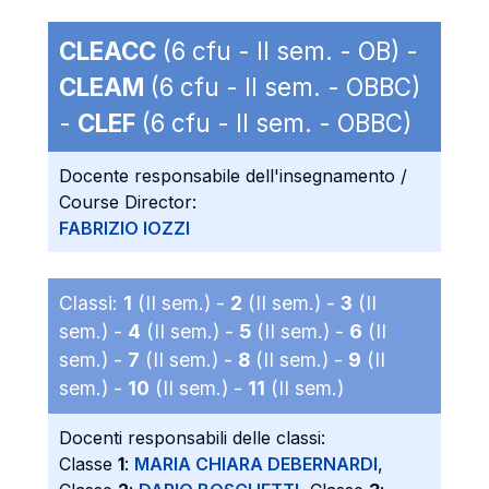
CLEACC
(6 cfu - II sem. - OB) -
CLEAM
(6 cfu - II sem. - OBBC)
-
CLEF
(6 cfu - II sem. - OBBC)
Docente responsabile dell'insegnamento /
Course Director:
FABRIZIO IOZZI
Classi:
1
(II sem.) -
2
(II sem.) -
3
(II
sem.) -
4
(II sem.) -
5
(II sem.) -
6
(II
sem.) -
7
(II sem.) -
8
(II sem.) -
9
(II
sem.) -
10
(II sem.) -
11
(II sem.)
Docenti responsabili delle classi:
Classe
1
:
MARIA CHIARA DEBERNARDI
,