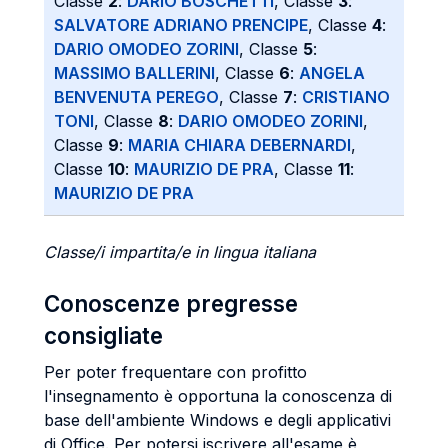
Classe
2
:
DARIO BOSCHETTI
, Classe
3
:
SALVATORE ADRIANO PRENCIPE
, Classe
4
:
DARIO OMODEO ZORINI
, Classe
5
:
MASSIMO BALLERINI
, Classe
6
:
ANGELA
BENVENUTA PEREGO
, Classe
7
:
CRISTIANO
TONI
, Classe
8
:
DARIO OMODEO ZORINI
,
Classe
9
:
MARIA CHIARA DEBERNARDI
,
Classe
10
:
MAURIZIO DE PRA
, Classe
11
:
MAURIZIO DE PRA
Classe/i impartita/e in lingua italiana
Conoscenze pregresse
consigliate
Per poter frequentare con profitto
l'insegnamento è opportuna la conoscenza di
base dell'ambiente Windows e degli applicativi
di Office. Per potersi iscrivere all'esame è