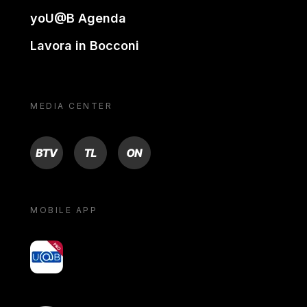
yoU@B Agenda
Lavora in Bocconi
MEDIA CENTER
BTV
TL
ON
MOBILE APP
yoU@B