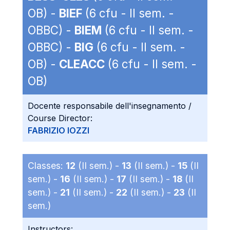
OB) -
BIEF
(6 cfu - II sem. -
OBBC) -
BIEM
(6 cfu - II sem. -
OBBC) -
BIG
(6 cfu - II sem. -
OB) -
CLEACC
(6 cfu - II sem. -
OB)
Docente responsabile dell'insegnamento /
Course Director:
FABRIZIO IOZZI
Classes:
12
(II sem.) -
13
(II sem.) -
15
(II
sem.) -
16
(II sem.) -
17
(II sem.) -
18
(II
sem.) -
21
(II sem.) -
22
(II sem.) -
23
(II
sem.)
Instructors: