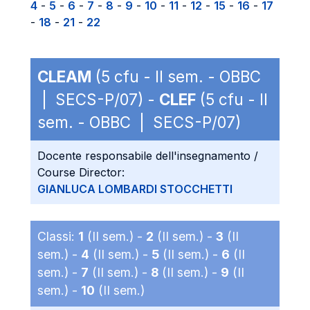
4
-
5
-
6
-
7
-
8
-
9
-
10
-
11
-
12
-
15
-
16
-
17
-
18
-
21
-
22
CLEAM
(5 cfu - II sem. - OBBC
| SECS-P/07) -
CLEF
(5 cfu - II
sem. - OBBC | SECS-P/07)
Docente responsabile dell'insegnamento /
Course Director:
GIANLUCA LOMBARDI STOCCHETTI
Classi:
1
(II sem.) -
2
(II sem.) -
3
(II
sem.) -
4
(II sem.) -
5
(II sem.) -
6
(II
sem.) -
7
(II sem.) -
8
(II sem.) -
9
(II
sem.) -
10
(II sem.)