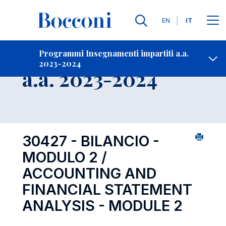
Lingue
EN
IT
Contatti
-
Insegnamento
Programmi Insegnamenti impartiti a.a.
2023-2024
Open s
a.a. 2023-2024
30427 - BILANCIO -
MODULO 2 /
ACCOUNTING AND
FINANCIAL STATEMENT
ANALYSIS - MODULE 2