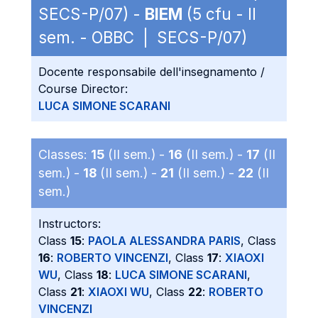
SECS-P/07) -
BIEM
(5 cfu - II
sem. - OBBC | SECS-P/07)
Docente responsabile dell'insegnamento /
Course Director:
LUCA SIMONE SCARANI
Classes:
15
(II sem.) -
16
(II sem.) -
17
(II
sem.) -
18
(II sem.) -
21
(II sem.) -
22
(II
sem.)
Instructors:
Class
15
:
PAOLA ALESSANDRA PARIS
, Class
16
:
ROBERTO VINCENZI
, Class
17
:
XIAOXI
WU
, Class
18
:
LUCA SIMONE SCARANI
,
Class
21
:
XIAOXI WU
, Class
22
:
ROBERTO
VINCENZI