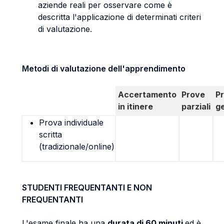
aziende reali per osservare come è
descritta l'applicazione di determinati criteri
di valutazione.
Metodi di valutazione dell'apprendimento
Accertamento
Prove
P
in itinere
parziali
g
Prova individuale
scritta
(tradizionale/online)
STUDENTI FREQUENTANTI E NON
FREQUENTANTI
L'esame finale ha una
durata di 60 minuti
ed è