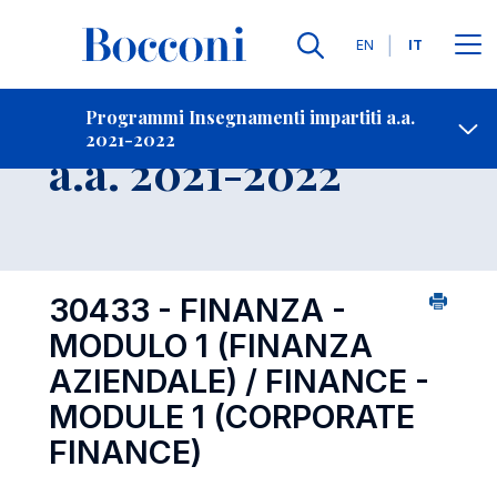
Lingue
EN
IT
Contatti
-
Insegnamento
Programmi Insegnamenti impartiti a.a.
2021-2022
Open s
a.a. 2021-2022
30433 - FINANZA -
MODULO 1 (FINANZA
AZIENDALE) / FINANCE -
MODULE 1 (CORPORATE
FINANCE)