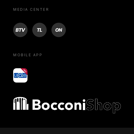
MEDIA CENTER
BTV
TL
ON
MOBILE APP
yoU@B
Bocconi shop