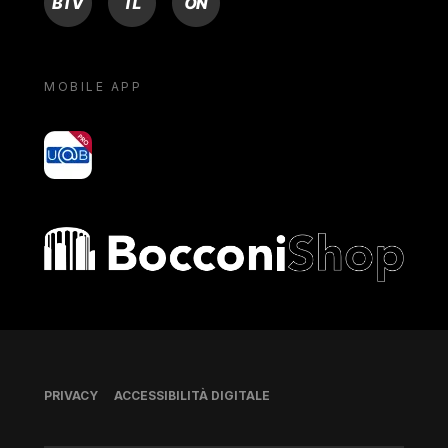
MOBILE APP
yoU@B
Bocconi shop
Piè di pagina
PRIVACY
ACCESSIBILITÀ DIGITALE