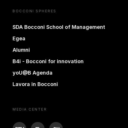
BOCCONI SPHERES
SDA Bocconi School of Management
Egea
Alumni
B4i - Bocconi for innovation
yoU@B Agenda
Lavora in Bocconi
MEDIA CENTER
BTV
TL
ON