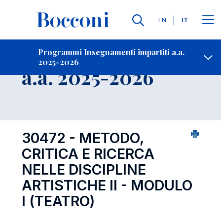
Lingue
EN
IT
Contatti
-
Insegnamento
Programmi Insegnamenti impartiti a.a.
2025-2026
Open s
a.a. 2025-2026
30472 - METODO,
CRITICA E RICERCA
NELLE DISCIPLINE
ARTISTICHE II - MODULO
I (TEATRO)