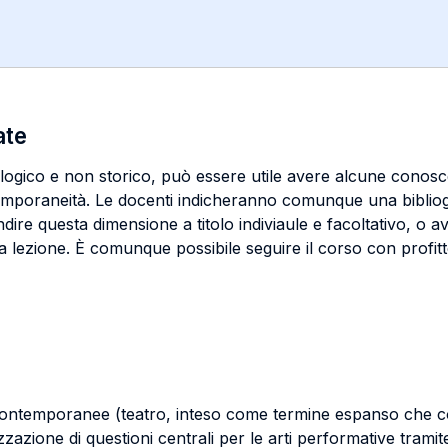
ate
ologico e non storico, può essere utile avere alcune conosce
ontemporaneità. Le docenti indicheranno comunque una bibliogr
ire questa dimensione a titolo indiviaule e facoltativo, o a
ti a lezione. È comunque possibile seguire il corso con pro
ivo contemporanee (teatro, inteso come termine espanso c
zzazione di questioni centrali per le arti performative tramite