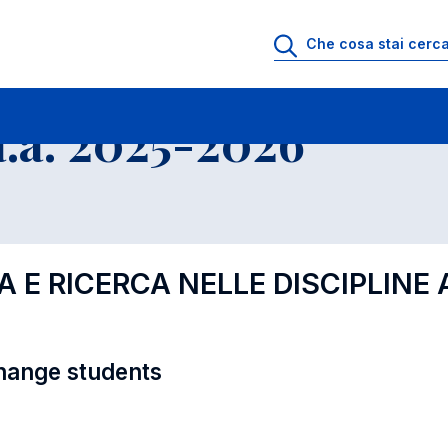
i
Educational Offer - Incoming exchange students
.a. 2025-2026
 E RICERCA NELLE DISCIPLINE A
hange students