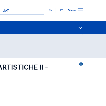
Lingue
EN
IT
Menu
Contatti
Open share
RTISTICHE II -