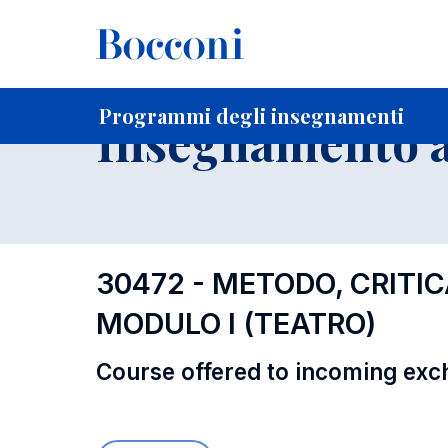
-
Home
Per studenti iscritti
Programmi degli insegnament
Programmi degli insegnamenti
Insegnamento a
30472 - METODO, CRITICA
MODULO I (TEATRO)
Course offered to incoming exc