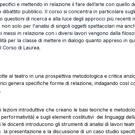
 specifici e mettendo in relazione il fare dell’arte con quello
dibattito pubblico. Il corso si concentra in particolare sugli 
questioni di ricerca e alla luce degli approcci più recenti n
aci non solo per l'analisi di singoli oggetti spettacolari ma an
ici messi in relazione con i diversi lavori vengono dalla filos
ilità per la classe di mettere in dialogo quanto appreso in qu
l Corso di Laurea.
tte al teatro in una prospettiva metodologica e critica anzic
ici genera specifiche forme di relazione, indagando così co
.
i lezioni introduttive che creano le basi teoriche e metodo
 performatività) e sugli elementi costitutivi dei linguaggi de
e docenti introducono gli strumenti di analisi di lavori teatr
n la presentazione e la discussione di un caso studio specifi