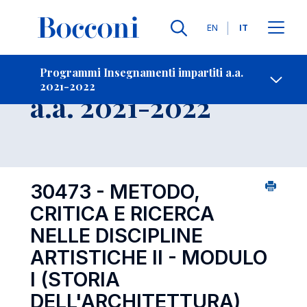
Lingue
EN
IT
Contatti
-
Insegnamento
Programmi Insegnamenti impartiti a.a.
2021-2022
Open s
a.a. 2021-2022
30473 - METODO,
CRITICA E RICERCA
NELLE DISCIPLINE
ARTISTICHE II - MODULO
I (STORIA
DELL'ARCHITETTURA)