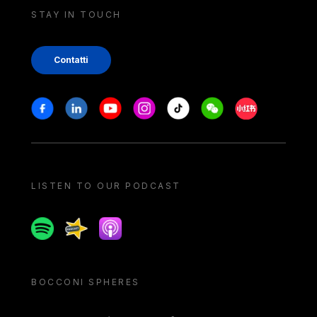
STAY IN TOUCH
Contatti
Stay in touch
Facebook
Linkedin
Youtube
Instagram
Tiktok
Weechat
Xiaohongshu/
LISTEN TO OUR PODCAST
Spotify
Spreaker
Apple podcast
BOCCONI SPHERES