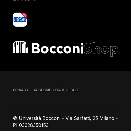
yoU@B
Bocconi shop
Piè di pagina
PRIVACY
ACCESSIBILITÀ DIGITALE
© Università Bocconi - Via Sarfatti, 25 Milano -
PI 03628350153